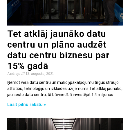
Tet atklāj jaunāko datu
centru un plāno audzēt
datu centru biznesu par
15% gadā
Andrejs
13. augusts, 2021
Ņemot vērā datu centru un mākoņpakalpojumu tirgus straujo
attīstību, tehnoloģiju un izklaides uzņēmums Tet atklāj jaunāko,
jau sesto datu centru, tā būvniecībā investējot 1,4 miljonus
Lasīt pilnu rakstu »