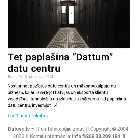
Tet paplašina “Dattum”
datu centru
Baiba
18. janvāris, 2021
Nostiprinot pozīcijas datu centru un mākoņpakalpojumu
biznesā, kā arī izvērtējot Latvijas un eksporta klientu
vajadzības, tehnoloģiju un izklaides uzņēmums Tet paplašina
datu centru, investējot 1,4
Lasīt pilnu rakstu »
Datuve.lv
– IT un Tehnoloģiju ziņas || Copyright © 2004-
2020 || Kontaktinformācija:
info@209.38.209.184 ||