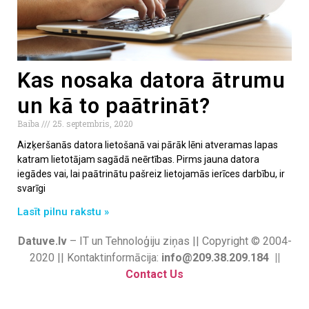
Kas nosaka datora ātrumu
un kā to paātrināt?
Baiba
25. septembris, 2020
Aizķeršanās datora lietošanā vai pārāk lēni atveramas lapas
katram lietotājam sagādā neērtības. Pirms jauna datora
iegādes vai, lai paātrinātu pašreiz lietojamās ierīces darbību, ir
svarīgi
Lasīt pilnu rakstu »
Datuve.lv
– IT un Tehnoloģiju ziņas || Copyright © 2004-
2020 || Kontaktinformācija:
info@209.38.209.184 ||
Contact Us