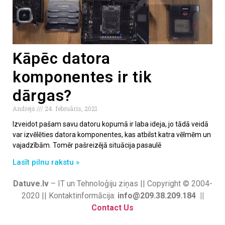
Kāpēc datora
komponentes ir tik
dārgas?
Andrejs
24. februāris, 2021
Izveidot pašam savu datoru kopumā ir laba ideja, jo tādā veidā
var izvēlēties datora komponentes, kas atbilst katra vēlmēm un
vajadzībām. Tomēr pašreizējā situācija pasaulē
Lasīt pilnu rakstu »
Datuve.lv
– IT un Tehnoloģiju ziņas || Copyright © 2004-
2020 || Kontaktinformācija:
info@209.38.209.184 ||
Contact Us