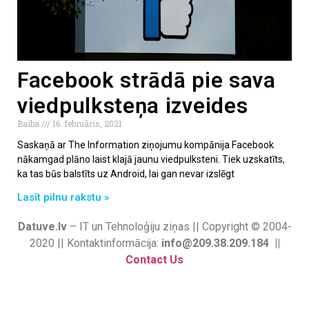
Facebook strādā pie sava
viedpulksteņa izveides
Baiba
16. februāris, 2021
Saskaņā ar The Information ziņojumu kompānija Facebook
nākamgad plāno laist klajā jaunu viedpulksteni. Tiek uzskatīts,
ka tas būs balstīts uz Android, lai gan nevar izslēgt
Lasīt pilnu rakstu »
Datuve.lv
– IT un Tehnoloģiju ziņas || Copyright © 2004-
2020 || Kontaktinformācija:
info@209.38.209.184 ||
Contact Us