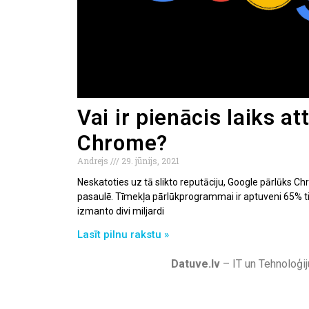
Vai ir pienācis laiks at
Chrome?
Andrejs
29. jūnijs, 2021
Neskatoties uz tā slikto reputāciju, Google pārlūks C
pasaulē. Tīmekļa pārlūkprogrammai ir aptuveni 65% tir
izmanto divi miljardi
Lasīt pilnu rakstu »
Datuve.lv
– IT un Tehnoloģij