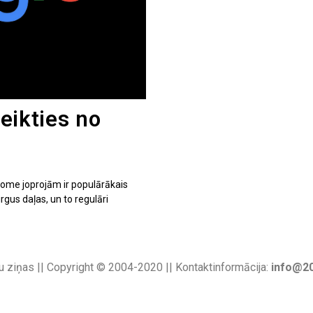
teikties no
hrome joprojām ir populārākais
gus daļas, un to regulāri
u ziņas || Copyright © 2004-2020 || Kontaktinformācija:
info@20