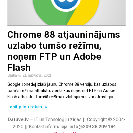
Chrome 88 atjauninājums
uzlabo tumšo režīmu,
noņem FTP un Adobe
Flash
Baiba
21. janvāris, 2021
Google šonedēļ izlaiž jaunu Chrome 88 versiju, kas uzlabos
tumšā režīma atbalstu, vienlaikus noņemot FTP un Adobe
Flash atbalstu. Tumšā režīma uzlabojumus var atrast gan
Lasīt pilnu rakstu »
Datuve.lv
– IT un Tehnoloģiju ziņas || Copyright © 2004-
2020 || Kontaktinformācija:
info@209.38.209.184 ||