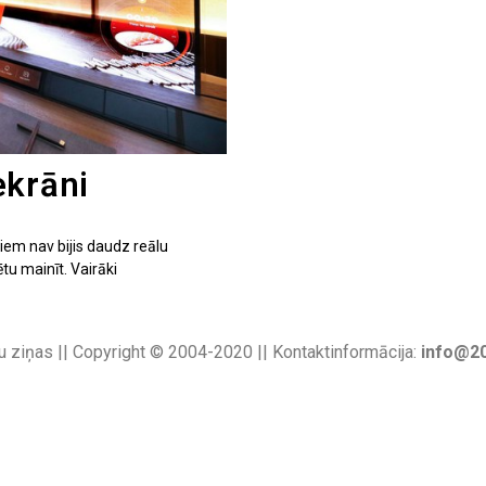
ekrāni
 tiem nav bijis daudz reālu
tu mainīt. Vairāki
u ziņas || Copyright © 2004-2020 || Kontaktinformācija:
info@20