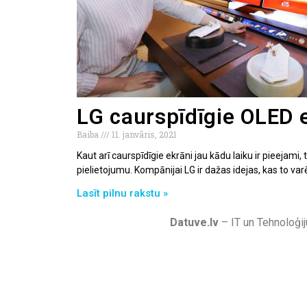
LG caurspīdīgie OLED 
Baiba
11. janvāris, 2021
Kaut arī caurspīdīgie ekrāni jau kādu laiku ir pieejami,
pielietojumu. Kompānijai LG ir dažas idejas, kas to varē
Lasīt pilnu rakstu »
Datuve.lv
– IT un Tehnoloģij