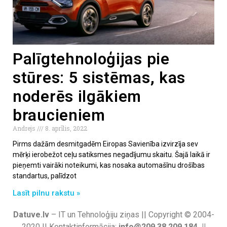
Palīgtehnoloģijas pie
stūres: 5 sistēmas, kas
noderēs ilgākiem
braucieniem
Andrejs
8. aprīlis, 2022
Pirms dažām desmitgadēm Eiropas Savienība izvirzīja sev
mērķi ierobežot ceļu satiksmes negadījumu skaitu. Šajā laikā ir
pieņemti vairāki noteikumi, kas nosaka automašīnu drošības
standartus, palīdzot
Lasīt pilnu rakstu »
Datuve.lv
– IT un Tehnoloģiju ziņas || Copyright © 2004-
2020 || Kontaktinformācija:
info@209.38.209.184 ||