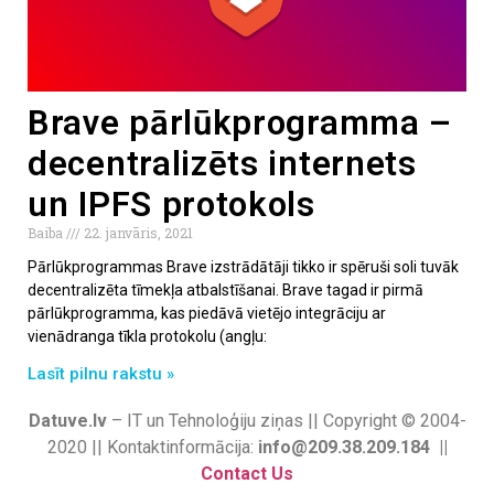
Brave pārlūkprogramma –
decentralizēts internets
un IPFS protokols
Baiba
22. janvāris, 2021
Pārlūkprogrammas Brave izstrādātāji tikko ir spēruši soli tuvāk
decentralizēta tīmekļa atbalstīšanai. Brave tagad ir pirmā
pārlūkprogramma, kas piedāvā vietējo integrāciju ar
vienādranga tīkla protokolu (angļu:
Lasīt pilnu rakstu »
Datuve.lv
– IT un Tehnoloģiju ziņas || Copyright © 2004-
2020 || Kontaktinformācija:
info@209.38.209.184 ||
Contact Us