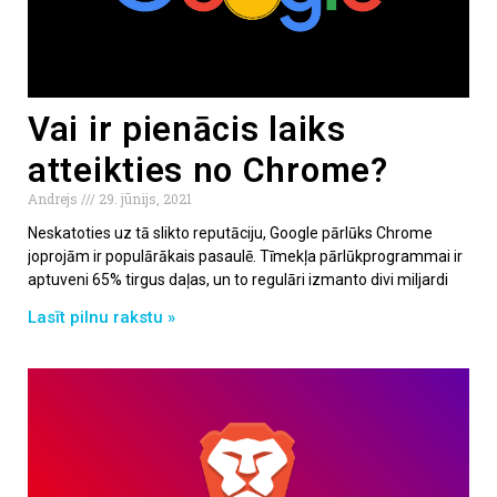
Vai ir pienācis laiks
atteikties no Chrome?
Andrejs
29. jūnijs, 2021
Neskatoties uz tā slikto reputāciju, Google pārlūks Chrome
joprojām ir populārākais pasaulē. Tīmekļa pārlūkprogrammai ir
aptuveni 65% tirgus daļas, un to regulāri izmanto divi miljardi
Lasīt pilnu rakstu »