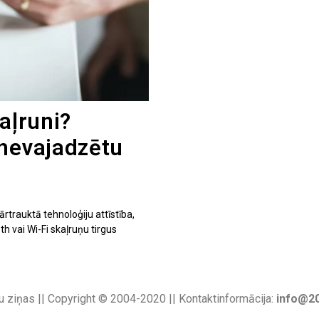
aļruni?
 nevajadzētu
ārtrauktā tehnoloģiju attīstība,
h vai Wi-Fi skaļruņu tirgus
u ziņas || Copyright © 2004-2020 || Kontaktinformācija:
info@20