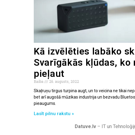
Kā izvēlēties labāko sk
Svarīgākās kļūdas, ko
pieļaut
Baiba
26. augusts, 2022
Skaļruņu tirgus turpina augt, un to veicina ne tikai nep
bet arī augošā mūzikas industrija un bezvadu Bluetoot
pieaugums.
Lasīt pilnu rakstu »
Datuve.lv
– IT un Tehnoloģij