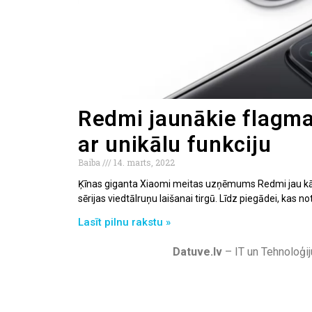
Redmi jaunākie flagma
ar unikālu funkciju
Baiba
14. marts, 2022
Ķīnas giganta Xiaomi meitas uzņēmums Redmi jau kād
sērijas viedtālruņu laišanai tirgū. Līdz piegādei, kas no
Lasīt pilnu rakstu »
Datuve.lv
– IT un Tehnoloģij