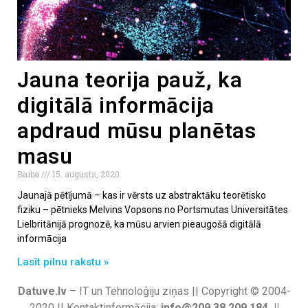
Jauna teorija pauž, ka
digitālā informācija
apdraud mūsu planētas
masu
Baiba
15. augusts, 2020
Jaunajā pētījumā – kas ir vērsts uz abstraktāku teorētisko
fiziku – pētnieks Melvins Vopsons no Portsmutas Universitātes
Lielbritānijā prognozē, ka mūsu arvien pieaugošā digitālā
informācija
Lasīt pilnu rakstu »
Datuve.lv
– IT un Tehnoloģiju ziņas || Copyright © 2004-
2020 || Kontaktinformācija:
info@209.38.209.184 ||