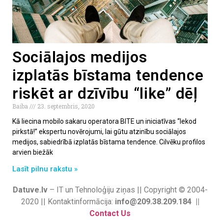
Sociālajos medijos
izplatās bīstama tendence
riskēt ar dzīvību “like” dēļ
Baiba
23. septembris, 2020
Kā liecina mobilo sakaru operatora BITE un iniciatīvas “Iekod
pirkstā!” ekspertu novērojumi, lai gūtu atzinību sociālajos
medijos, sabiedrībā izplatās bīstama tendence. Cilvēku profilos
arvien biežāk
Lasīt pilnu rakstu »
Datuve.lv
– IT un Tehnoloģiju ziņas || Copyright © 2004-
2020 || Kontaktinformācija:
info@209.38.209.184 ||
Contact Us