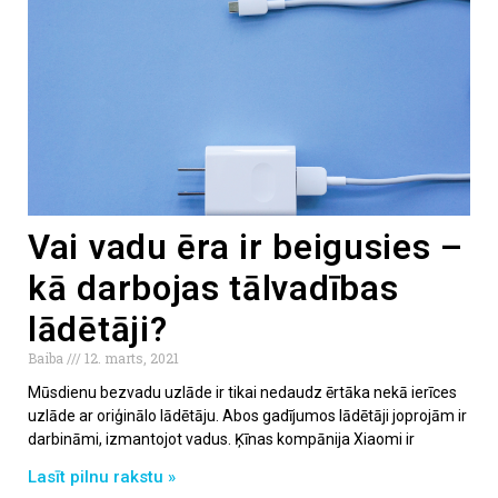
Vai vadu ēra ir beigusies –
kā darbojas tālvadības
lādētāji?
Baiba
12. marts, 2021
Mūsdienu bezvadu uzlāde ir tikai nedaudz ērtāka nekā ierīces
uzlāde ar oriģinālo lādētāju. Abos gadījumos lādētāji joprojām ir
darbināmi, izmantojot vadus. Ķīnas kompānija Xiaomi ir
Lasīt pilnu rakstu »