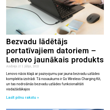
Bezvadu lādētājs
portatīvajiem datoriem –
Lenovo jaunākais produkts
Andrejs
1. jūlijs, 2021
Lenovo nācis klajā ar paziņojumu par jauna bezvadu uzlādes
komplekta izstrādi. Tā nosaukums ir Go Wireless Charging Kit,
un tas nodrošinās bezvadu uzlādes funkcionalitāti
visdažādākajos
Lasīt pilnu rakstu »