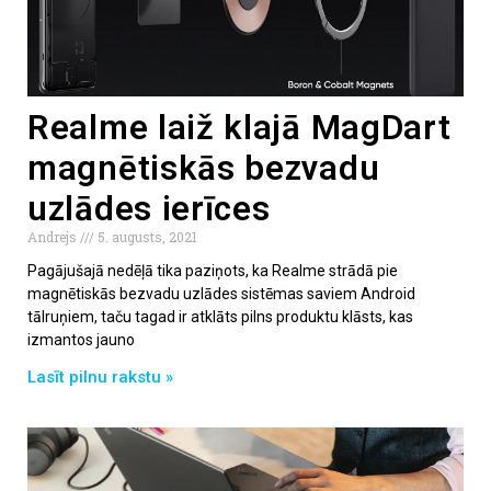
Realme laiž klajā MagDart
magnētiskās bezvadu
uzlādes ierīces
Andrejs
5. augusts, 2021
Pagājušajā nedēļā tika paziņots, ka Realme strādā pie
magnētiskās bezvadu uzlādes sistēmas saviem Android
tālruņiem, taču tagad ir atklāts pilns produktu klāsts, kas
izmantos jauno
Lasīt pilnu rakstu »