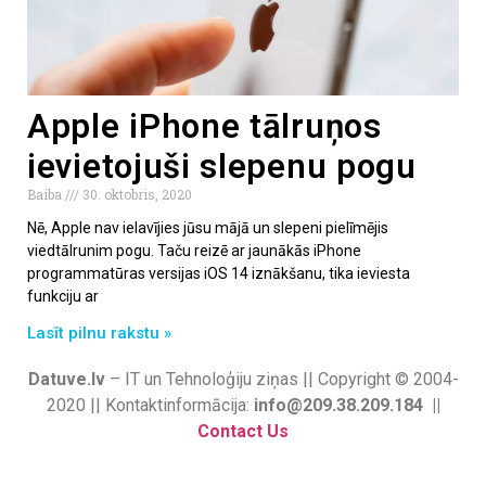
Apple iPhone tālruņos
ievietojuši slepenu pogu
Baiba
30. oktobris, 2020
Nē, Apple nav ielavījies jūsu mājā un slepeni pielīmējis
viedtālrunim pogu. Taču reizē ar jaunākās iPhone
programmatūras versijas iOS 14 iznākšanu, tika ieviesta
funkciju ar
Lasīt pilnu rakstu »
Datuve.lv
– IT un Tehnoloģiju ziņas || Copyright © 2004-
2020 || Kontaktinformācija:
info@209.38.209.184 ||
Contact Us