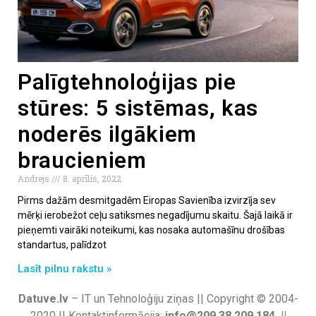
Palīgtehnoloģijas pie
stūres: 5 sistēmas, kas
noderēs ilgākiem
braucieniem
Andrejs
8. aprīlis, 2022
Pirms dažām desmitgadēm Eiropas Savienība izvirzīja sev
mērķi ierobežot ceļu satiksmes negadījumu skaitu. Šajā laikā ir
pieņemti vairāki noteikumi, kas nosaka automašīnu drošības
standartus, palīdzot
Lasīt pilnu rakstu »
Datuve.lv
– IT un Tehnoloģiju ziņas || Copyright © 2004-
2020 || Kontaktinformācija:
info@209.38.209.184 ||