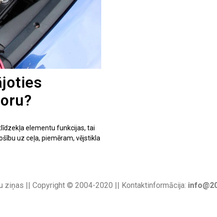
joties
oru?
īdzekļa elementu funkcijas, tai
ošību uz ceļa, piemēram, vējstikla
u ziņas || Copyright © 2004-2020 || Kontaktinformācija:
info@20