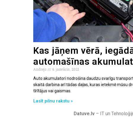
Kas jāņem vērā, iegādā
automašīnas akumulat
Andrejs
6. janvāris, 2021
Auto akumulatori nodrošina daudzu svarīgu transportl
skaitā darbina arī tādas daļas, kuras ietekmē mūsu dr
tīrītājus vai gaismas.
Lasīt pilnu rakstu »
Datuve.lv
– IT un Tehnoloģij