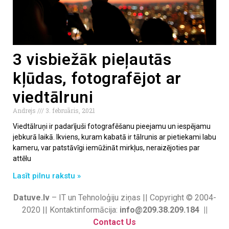
3 visbiežāk pieļautās
kļūdas, fotografējot ar
viedtālruni
Andrejs
3. februāris, 2021
Viedtālruņi ir padarījuši fotografēšanu pieejamu un iespējamu
jebkurā laikā. Ikviens, kuram kabatā ir tālrunis ar pietiekami labu
kameru, var patstāvīgi iemūžināt mirkļus, neraizējoties par
attēlu
Lasīt pilnu rakstu »
Datuve.lv
– IT un Tehnoloģiju ziņas || Copyright © 2004-
2020 || Kontaktinformācija:
info@209.38.209.184 ||
Contact Us