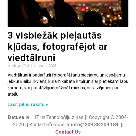
3 visbiežāk pieļautās
kļūdas, fotografējot ar
viedtālruni
Andrejs
3. februāris, 2021
Viedtālruņi ir padarījuši fotografēšanu pieejamu un iespējamu
jebkurā laikā. Ikviens, kuram kabatā ir tālrunis ar pietiekami labu
kameru, var patstāvīgi iemūžināt mirkļus, neraizējoties par
attēlu
Lasīt pilnu rakstu »
Datuve.lv
– IT un Tehnoloģiju ziņas || Copyright © 2004-
2020 || Kontaktinformācija:
info@209.38.209.184 ||
Contact Us