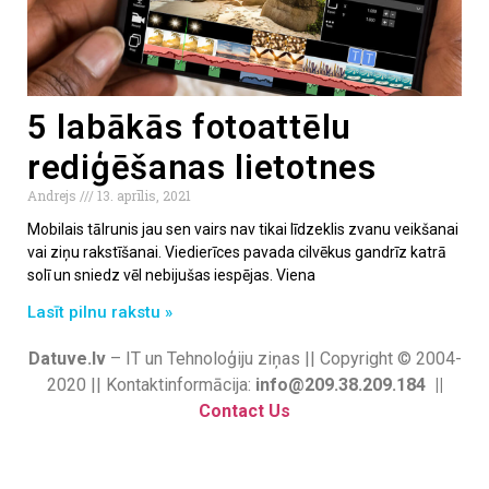
5 labākās fotoattēlu
rediģēšanas lietotnes
Andrejs
13. aprīlis, 2021
Mobilais tālrunis jau sen vairs nav tikai līdzeklis zvanu veikšanai
vai ziņu rakstīšanai. Viedierīces pavada cilvēkus gandrīz katrā
solī un sniedz vēl nebijušas iespējas. Viena
Lasīt pilnu rakstu »
Datuve.lv
– IT un Tehnoloģiju ziņas || Copyright © 2004-
2020 || Kontaktinformācija:
info@209.38.209.184 ||
Contact Us