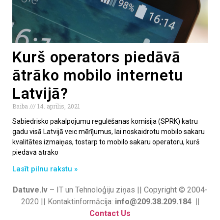
Kurš operators piedāvā
ātrāko mobilo internetu
Latvijā?
Baiba
14. aprīlis, 2021
Sabiedrisko pakalpojumu regulēšanas komisija (SPRK) katru
gadu visā Latvijā veic mērījumus, lai noskaidrotu mobilo sakaru
kvalitātes izmaiņas, tostarp to mobilo sakaru operatoru, kurš
piedāvā ātrāko
Lasīt pilnu rakstu »
Datuve.lv
– IT un Tehnoloģiju ziņas || Copyright © 2004-
2020 || Kontaktinformācija:
info@209.38.209.184 ||
Contact Us