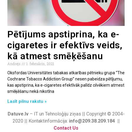
Pētījums apstiprina, ka e-
cigaretes ir efektīvs veids,
kā atmest smēķēšanu
Andrejs
1. februāris, 2021
Oksfordas Universitātes tabakas atkarības pētnieku grupa “The
Cochrane Tobacco Addiction Group” nesen pabeidza pētījumu,
kas apstiprina, ka e-cigaretes efektīvāk palīdz cilvēkiem atmest
smēķēšanu nekā nikotīna
Lasīt pilnu rakstu »
Datuve.lv
– IT un Tehnoloģiju ziņas || Copyright © 2004-
2020 || Kontaktinformācija:
info@209.38.209.184 ||
Contact Us