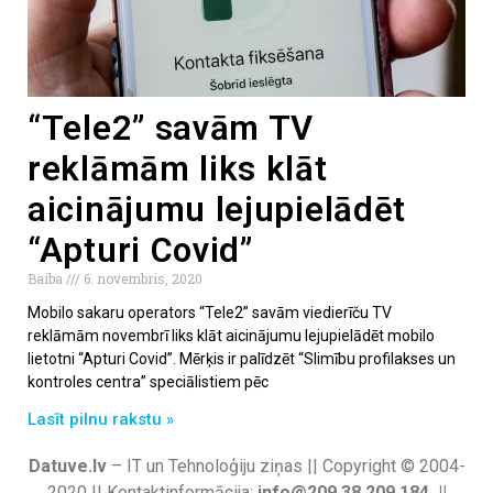
“Tele2” savām TV
reklāmām liks klāt
aicinājumu lejupielādēt
“Apturi Covid”
Baiba
6. novembris, 2020
Mobilo sakaru operators “Tele2” savām viedierīču TV
reklāmām novembrī liks klāt aicinājumu lejupielādēt mobilo
lietotni “Apturi Covid”. Mērķis ir palīdzēt “Slimību profilakses un
kontroles centra” speciālistiem pēc
Lasīt pilnu rakstu »
Datuve.lv
– IT un Tehnoloģiju ziņas || Copyright © 2004-
2020 || Kontaktinformācija:
info@209.38.209.184 ||