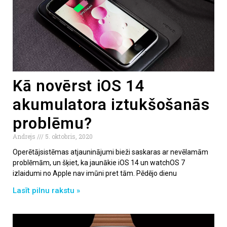
Kā novērst iOS 14
akumulatora iztukšošanās
problēmu?
Andrejs
5. oktobris, 2020
Operētājsistēmas atjauninājumi bieži saskaras ar nevēlamām
problēmām, un šķiet, ka jaunākie iOS 14 un watchOS 7
izlaidumi no Apple nav imūni pret tām. Pēdējo dienu
Lasīt pilnu rakstu »