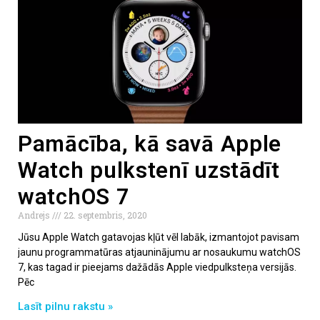
Pamācība, kā savā Apple
Watch pulkstenī uzstādīt
watchOS 7
Andrejs
22. septembris, 2020
Jūsu Apple Watch gatavojas kļūt vēl labāk, izmantojot pavisam
jaunu programmatūras atjauninājumu ar nosaukumu watchOS
7, kas tagad ir pieejams dažādās Apple viedpulksteņa versijās.
Pēc
Lasīt pilnu rakstu »