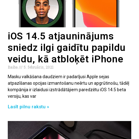
iOS 14.5 atjauninājums
sniedz ilgi gaidītu papildu
veidu, kā atbloķēt iPhone
Baiba
5. februāris, 2021
Masku valkāšana daudziem ir padarījusi Apple sejas
atpazīšanas opcijas izmantošanu neērtu un apgrūtinošu, tādēļ
kompānija ir izlaidusi izstrādātājiem paredzētu iOS 14.5 beta
versiju, kas var
Lasīt pilnu rakstu »