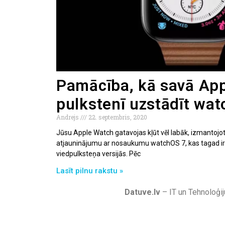
Pamācība, kā savā Ap
pulkstenī uzstādīt wa
Andrejs
22. septembris, 2020
Jūsu Apple Watch gatavojas kļūt vēl labāk, izmanto
atjauninājumu ar nosaukumu watchOS 7, kas tagad i
viedpulksteņa versijās. Pēc
Lasīt pilnu rakstu »
Datuve.lv
– IT un Tehnoloģij