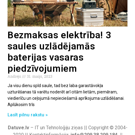
Bezmaksas elektrība! 3
saules uzlādējamās
baterijas vasaras
piedzīvojumiem
Andrejs
31. maijs, 2023
Ja visu dienu spīd saule, tad bez laba garastāvokļa
uzturēšanas tā varētu noderēt arī citām lietām, piemēram,
viedierīču un ceļojumā nepieciešamā aprīkojuma uzlādēšanai.
Aplūkosim trīs
Lasīt pilnu rakstu »
Datuve.lv
– IT un Tehnoloģiju ziņas || Copyright © 2004-
2020 || Kontaktinformācija:
info@209.38.209.184 ||