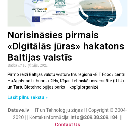
Norisināsies pirmais
«Digitālās jūras» hakatons
Baltijas valstīs
Baiba
10. jūnijs, 2021
Pirmo reizi Baltijas valstu vēsturē trīs reģiona «EIT Food» centri
– «AgriFood Lithuania DIH», Rīgas Tehniskā universitāte (RTU)
un Tartu Biotehnoloģijas parks – kopīgi organizē
Lasīt pilnu rakstu »
Datuve.lv
– IT un Tehnoloģiju ziņas || Copyright © 2004-
2020 || Kontaktinformācija:
info@209.38.209.184 ||
Contact Us