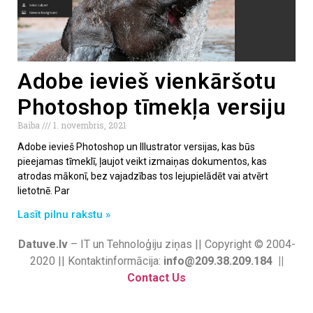
Adobe ievieš vienkāršotu
Photoshop tīmekļa versiju
Baiba
1. novembris, 2021
Adobe ievieš Photoshop un Illustrator versijas, kas būs
pieejamas tīmeklī, ļaujot veikt izmaiņas dokumentos, kas
atrodas mākonī, bez vajadzības tos lejupielādēt vai atvērt
lietotnē. Par
Lasīt pilnu rakstu »
Datuve.lv
– IT un Tehnoloģiju ziņas || Copyright © 2004-
2020 || Kontaktinformācija:
info@209.38.209.184 ||
Contact Us