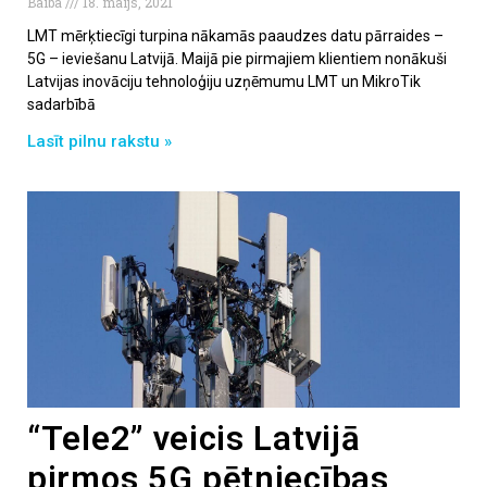
Baiba
18. maijs, 2021
LMT mērķtiecīgi turpina nākamās paaudzes datu pārraides –
5G – ieviešanu Latvijā. Maijā pie pirmajiem klientiem nonākuši
Latvijas inovāciju tehnoloģiju uzņēmumu LMT un MikroTik
sadarbībā
Lasīt pilnu rakstu »
“Tele2” veicis Latvijā
pirmos 5G pētniecības