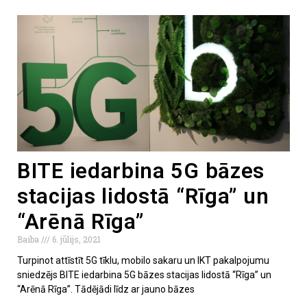
BITE iedarbina 5G bāzes
stacijas lidostā “Rīga” un
“Arēnā Rīga”
Baiba
6. jūlijs, 2021
Turpinot attīstīt 5G tīklu, mobilo sakaru un IKT pakalpojumu
sniedzējs BITE iedarbina 5G bāzes stacijas lidostā “Rīga” un
“Arēnā Rīga”. Tādējādi līdz ar jauno bāzes