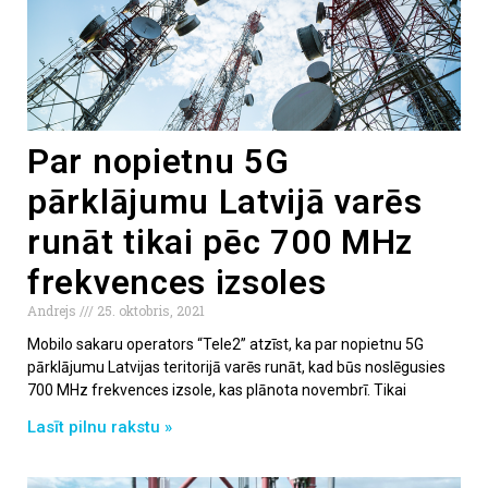
Par nopietnu 5G
pārklājumu Latvijā varēs
runāt tikai pēc 700 MHz
frekvences izsoles
Andrejs
25. oktobris, 2021
Mobilo sakaru operators “Tele2” atzīst, ka par nopietnu 5G
pārklājumu Latvijas teritorijā varēs runāt, kad būs noslēgusies
700 MHz frekvences izsole, kas plānota novembrī. Tikai
Lasīt pilnu rakstu »