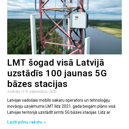
LMT šogad visā Latvijā
uzstādīs 100 jaunas 5G
bāzes stacijas
Andrejs
8. septembris, 2021
Latvijas vadošais mobilo sakaru operators un tehnoloģiju
inovāciju uzņēmums LMT līdz 2021. gada beigām plāno visā
Latvijas teritorijā uzstādīt simts 5G bāzes stacijas. Līdz ar
Lasīt pilnu rakstu »