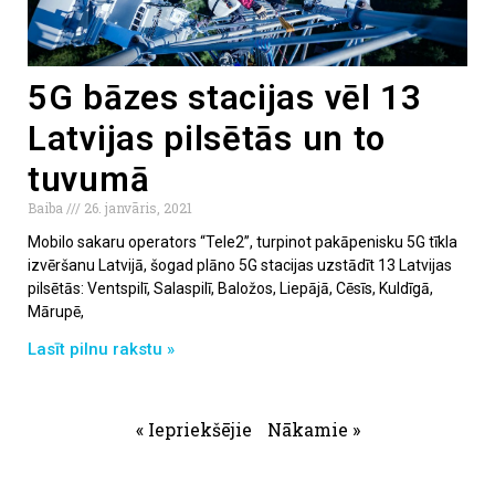
5G bāzes stacijas vēl 13
Latvijas pilsētās un to
tuvumā
Baiba
26. janvāris, 2021
Mobilo sakaru operators “Tele2”, turpinot pakāpenisku 5G tīkla
izvēršanu Latvijā, šogad plāno 5G stacijas uzstādīt 13 Latvijas
pilsētās: Ventspilī, Salaspilī, Baložos, Liepājā, Cēsīs, Kuldīgā,
Mārupē,
Lasīt pilnu rakstu »
« Iepriekšējie
Nākamie »