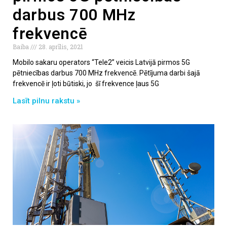
darbus 700 MHz
frekvencē
Baiba
28. aprīlis, 2021
Mobilo sakaru operators “Tele2” veicis Latvijā pirmos 5G
pētniecības darbus 700 MHz frekvencē. Pētījuma darbi šajā
frekvencē ir ļoti būtiski, jo šī frekvence ļaus 5G
Lasīt pilnu rakstu »