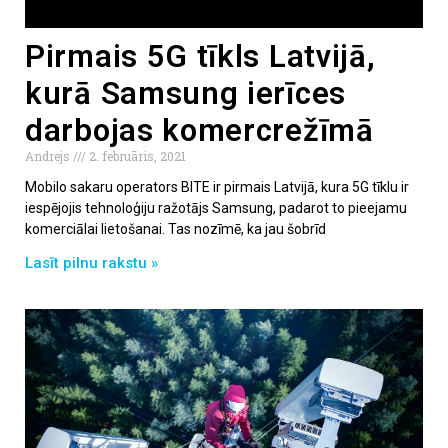
Pirmais 5G tīkls Latvijā,
kurā Samsung ierīces
darbojas komercrežīmā
Andrejs
2. februāris, 2021
Mobilo sakaru operators BITE ir pirmais Latvijā, kura 5G tīklu ir
iespējojis tehnoloģiju ražotājs Samsung, padarot to pieejamu
komerciālai lietošanai. Tas nozīmē, ka jau šobrīd
Lasīt pilnu rakstu »