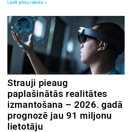
Lasīt pilnu rakstu »
Strauji pieaug
paplašinātās realitātes
izmantošana – 2026. gadā
prognozē jau 91 miljonu
lietotāju