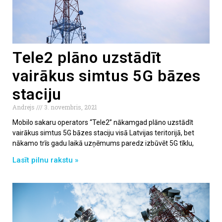
Tele2 plāno uzstādīt
vairākus simtus 5G bāzes
staciju
Andrejs
3. novembris, 2021
Mobilo sakaru operators “Tele2” nākamgad plāno uzstādīt
vairākus simtus 5G bāzes staciju visā Latvijas teritorijā, bet
nākamo trīs gadu laikā uzņēmums paredz izbūvēt 5G tīklu,
Lasīt pilnu rakstu »