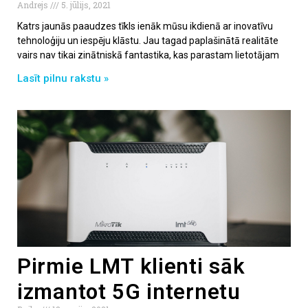
Andrejs
5. jūlijs, 2021
Katrs jaunās paaudzes tīkls ienāk mūsu ikdienā ar inovatīvu
tehnoloģiju un iespēju klāstu. Jau tagad paplašinātā realitāte
vairs nav tikai zinātniskā fantastika, kas parastam lietotājam
Lasīt pilnu rakstu »
Pirmie LMT klienti sāk
izmantot 5G internetu