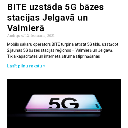
BITE uzstāda 5G bāzes
stacijas Jelgavā un
Valmierā
Andrejs
12. februāris, 2021
Mobilo sakaru operators BITE turpina attīstīt 5G tīklu, uzstādot
2 jaunas 5G bāzes stacijas reģionos – Valmierā un Jelgavā.
Tīkla kapacitātes un interneta ātruma stiprināšanas
Lasīt pilnu rakstu »