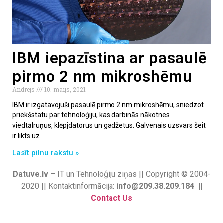
IBM iepazīstina ar pasaulē
pirmo 2 nm mikroshēmu
Andrejs
10. maijs, 2021
IBM ir izgatavojuši pasaulē pirmo 2 nm mikroshēmu, sniedzot
priekšstatu par tehnoloģiju, kas darbinās nākotnes
viedtālruņus, klēpjdatorus un gadžetus. Galvenais uzsvars šeit
ir likts uz
Lasīt pilnu rakstu »
Datuve.lv
– IT un Tehnoloģiju ziņas || Copyright © 2004-
2020 || Kontaktinformācija:
info@209.38.209.184 ||
Contact Us