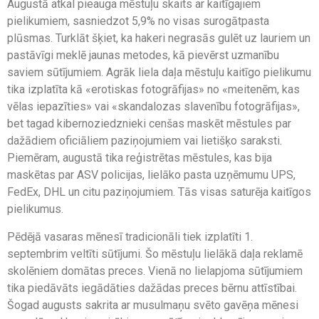
Augustā atkal pieauga mēstuļu skaits ar kaitīgajiem
pielikumiem, sasniedzot 5,9% no visas surogātpasta
plūsmas. Turklāt šķiet, ka hakeri negrasās gulēt uz lauriem un
pastāvīgi meklē jaunas metodes, kā pievērst uzmanību
saviem sūtījumiem. Agrāk liela daļa mēstuļu kaitīgo pielikumu
tika izplatīta kā «erotiskas fotogrāfijas» no «meitenēm, kas
vēlas iepazīties» vai «skandalozas slavenību fotogrāfijas»,
bet tagad kibernoziedznieki cenšas maskēt mēstules par
dažādiem oficiāliem paziņojumiem vai lietišķo saraksti.
Piemēram, augustā tika reģistrētas mēstules, kas bija
maskētas par ASV policijas, lielāko pasta uzņēmumu UPS,
FedEx, DHL un citu paziņojumiem. Tās visas saturēja kaitīgos
pielikumus.
Pēdējā vasaras mēnesī tradicionāli tiek izplatīti 1.
septembrim veltīti sūtījumi. Šo mēstuļu lielākā daļa reklamē
skolēniem domātas preces. Vienā no lielapjoma sūtījumiem
tika piedāvāts iegādāties dažādas preces bērnu attīstībai.
Šogad augusts sakrita ar musulmaņu svēto gavēņa mēnesi