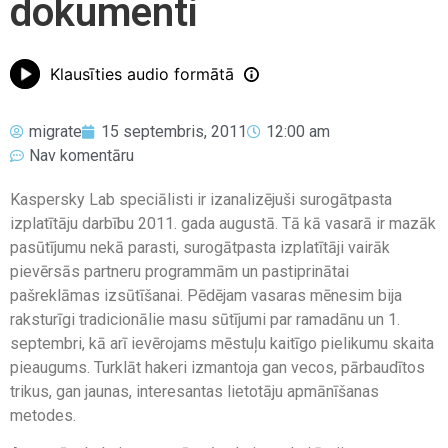
dokumenti
Klausīties audio formātā
migrate
15 septembris, 2011
12:00 am
Nav komentāru
Kaspersky Lab speciālisti ir izanalizējuši surogātpasta
izplatītāju darbību 2011. gada augustā. Tā kā vasarā ir mazāk
pasūtījumu nekā parasti, surogātpasta izplatītāji vairāk
pievērsās partneru programmām un pastiprinātai
pašreklāmas izsūtīšanai. Pēdējam vasaras mēnesim bija
raksturīgi tradicionālie masu sūtījumi par ramadānu un 1.
septembri, kā arī ievērojams mēstuļu kaitīgo pielikumu skaita
pieaugums. Turklāt hakeri izmantoja gan vecos, pārbaudītos
trikus, gan jaunas, interesantas lietotāju apmānīšanas
metodes.