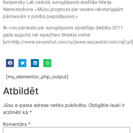
Kaspersky Lab vadošā surogātpasta analītiķe Marija
Namestņikova. «Mūsu prognoze par vasarai raksturīgajām
pārmaiņām ir pilnībā piepildījusies.»
Ar visu pārskatu par surogātpasta izplatītāju darbību 2011.
gada augustā var iepazīties tīmekļa vietnē
[url=http://www.securelist.com/ru/]www.securelist.com/ru[/url]
[my_elementor_php_output]
Atbildēt
Jūsu e-pasta adrese netiks publicēta.
Obligātie lauki ir
atzīmēti kā
*
Komentārs
*