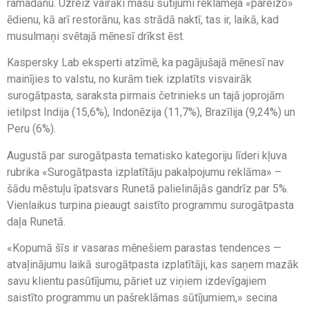
ramadānu. Uzreiz vairāki masu sūtījumi reklamēja «pareizo»
ēdienu, kā arī restorānu, kas strādā naktī, tas ir, laikā, kad
musulmaņi svētajā mēnesī drīkst ēst.
Kaspersky Lab eksperti atzīmē, ka pagājušajā mēnesī nav
mainījies to valstu, no kurām tiek izplatīts visvairāk
surogātpasta, saraksta pirmais četrinieks un tajā joprojām
ietilpst Indija (15,6%), Indonēzija (11,7%), Brazīlija (9,24%) un
Peru (6%).
Augustā par surogātpasta tematisko kategoriju līderi kļuva
rubrika «Surogātpasta izplatītāju pakalpojumu reklāma» –
šādu mēstuļu īpatsvars Runetā palielinājās gandrīz par 5%.
Vienlaikus turpina pieaugt saistīto programmu surogātpasta
daļa Runetā.
«Kopumā šīs ir vasaras mēnešiem parastas tendences —
atvaļinājumu laikā surogātpasta izplatītāji, kas saņem mazāk
savu klientu pasūtījumu, pāriet uz viņiem izdevīgajiem
saistīto programmu un pašreklāmas sūtījumiem,» secina