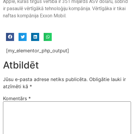
Apple, kuras tirgus vērtība ir 351 miljards ASV dolāru, šobrīd
ir pasaulē vērtīgākā tehnoloģiju kompānija. Vērtīgāka ir tikai
naftas kompānija Exxon Mobil.
[my_elementor_php_output]
Atbildēt
Jūsu e-pasta adrese netiks publicēta.
Obligātie lauki ir
atzīmēti kā
*
Komentārs
*