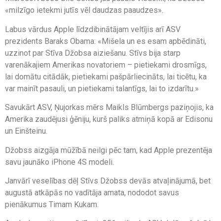
«milzīgo ietekmi jutīs vēl daudzas paaudzes».
Labus vārdus Apple līdzdibinātājam veltījis arī ASV
prezidents Baraks Obama: «Mišela un es esam apbēdināti,
uzzinot par Stīva Džobsa aiziešanu. Stīvs bija starp
varenākajiem Amerikas novatoriem – pietiekami drosmīgs,
lai domātu citādāk, pietiekami pašpārliecināts, lai ticētu, ka
var mainīt pasauli, un pietiekami talantīgs, lai to izdarītu.»
Savukārt ASV, Ņujorkas mērs Maikls Blūmbergs paziņojis, ka
Amerika zaudējusi ģēniju, kurš paliks atmiņā kopā ar Edisonu
un Einšteinu.
Džobss aizgāja mūžībā neilgi pēc tam, kad Apple prezentēja
savu jaunāko iPhone 4S modeli.
Janvārī veselības dēļ Stīvs Džobss devās atvaļinājumā, bet
augustā atkāpās no vadītāja amata, nododot savus
pienākumus Timam Kukam.