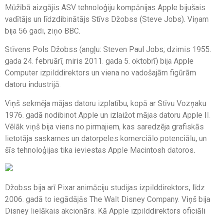
Mūžībā aizgājis ASV tehnoloģiju kompānijas Apple bijušais
vadītājs un līdzdibinātājs Stīvs Džobss (Steve Jobs). Viņam
bija 56 gadi, ziņo BBC.
Stīvens Pols Džobss (angļu: Steven Paul Jobs; dzimis 1955.
gada 24. februārī, miris 2011. gada 5. oktobrī) bija Apple
Computer izpilddirektors un viena no vadošajām figūrām
datoru industrijā.
Viņš sekmēja mājas datoru izplatību, kopā ar Stīvu Vozņaku
1976. gadā nodibinot Apple un izlaižot mājas datoru Apple II.
Vēlāk viņš bija viens no pirmajiem, kas saredzēja grafiskās
lietotāja saskarnes un datorpeles komerciālo potenciālu, un
šīs tehnoloģijas tika ieviestas Apple Macintosh datoros.
Džobss bija arī Pixar animāciju studijas izpilddirektors, līdz
2006. gadā to iegādājās The Walt Disney Company. Viņš bija
Disney lielākais akcionārs. Kā Apple izpilddirektors oficiāli