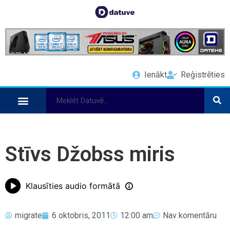
Ienākt
Reģistrēties
Stīvs Džobss miris
Klausīties audio formātā
migrate
6 oktobris, 2011
12:00 am
Nav komentāru