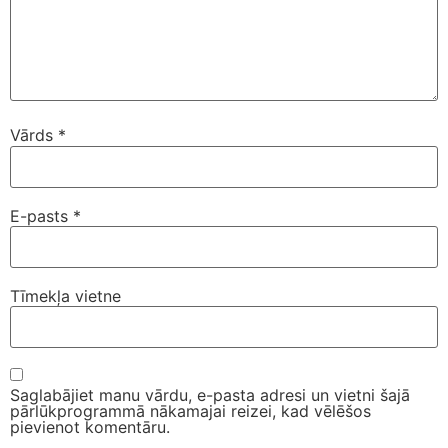
Vārds
*
E-pasts
*
Tīmekļa vietne
Saglabājiet manu vārdu, e-pasta adresi un vietni šajā
pārlūkprogrammā nākamajai reizei, kad vēlēšos
pievienot komentāru.