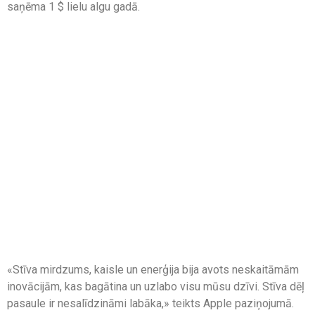
saņēma 1 $ lielu algu gadā.
«Stīva mirdzums, kaisle un enerģija bija avots neskaitāmām
inovācijām, kas bagātina un uzlabo visu mūsu dzīvi. Stīva dēļ
pasaule ir nesalīdzināmi labāka,» teikts Apple paziņojumā.