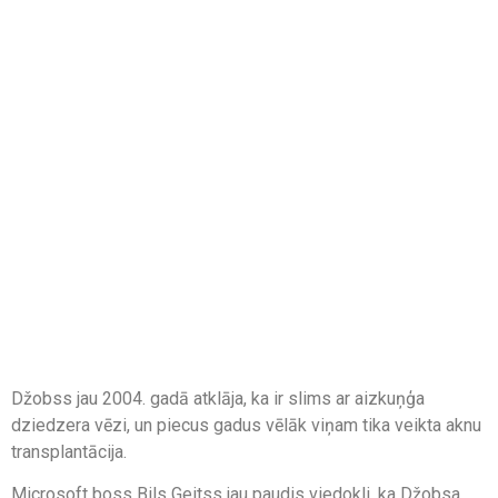
Džobss jau 2004. gadā atklāja, ka ir slims ar aizkuņģa
dziedzera vēzi, un piecus gadus vēlāk viņam tika veikta aknu
transplantācija.
Microsoft boss Bils Geitss jau paudis viedokli, ka Džobsa