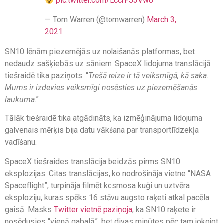
pic.twitter.com/EccrPJ3Vw8
— Tom Warren (@tomwarren)
March 3,
2021
SN10 lēnām piezemējās uz nolaišanās platformas, bet
nedaudz sašķiebās uz sāniem. SpaceX lidojuma translācijā
tiešraidē tika paziņots: “
Trešā reize ir tā veiksmīgā, kā saka.
Mums ir izdevies veiksmīgi nosēsties uz piezemēšanās
laukuma
.”
Tālāk tiešraidē tika atgādināts, ka izmēģinājuma lidojuma
galvenais mērķis bija datu vākšana par transportlīdzekļa
vadīšanu.
SpaceX tiešraides translācija beidzās pirms SN10
eksplozijas. Citas translācijas, ko nodrošināja vietne “NASA
Spaceflight”, turpināja filmēt kosmosa kuģi un uztvēra
eksploziju, kuras spēks 16 stāvu augsto raķeti atkal pacēla
gaisā. Masks
Twitter vietnē paziņoja
, ka SN10 raķete ir
nosēdusies “vienā gabalā”, bet divas minūtes pēc tam jokojot