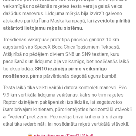
veiksmīgās nosēšanās raķetes testa versija gaisā veica
dažādus manevrus. Lidojuma mērķis bija izvirzīt galveno
atskaites punktu Īlana Maska kampaņā, lai
izveidotu pilnībā
atkārtoti lietojamu raķešu sistēmu.
Trešdienas vakarpusē prototips pacēlās gandrīz 10 km
augstumā virs SpaceX Boca Chica īpašumiem Teksasā.
Atšķirībā no pēdējiem diviem SN8 un SN9 testiem, kuru
pacelšanās un lidojums bija veiksmīgs, bet nosēšanās laikā
tie eksplodēja,
SN10 iezīmēja pirmo veiksmīgo
nosēšanos
, pirms pārvēršanās degošā uguns bumbā.
Testa laikā tika veikti vairāki datora kontrolēti manevri. Pēc
9.9 km vertikāla lidojuma veikšanas, katrs no trim raķetes
Raptor dzinējiem pakāpeniski izslēdzās, lai sagatavotos
īsam brīvajam kritienam, pārorientējoties horizontālā stāvoklī
ar “vēderu” pret zemi. Pēc neilga brīvā kritiena trīs dzinēji
atkal tika iedarbināti, lai nosēdinātu raķeti vertikālā stāvoklī.