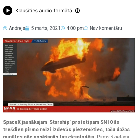
Klausīties audio formātā
Andrejs
5 marts, 2021
4:00 pm
Nav komentāru
SpaceX jaunākajam ‘Starship’ prototipam SN10 šo
trešdien pirmo reizi izdevās piezemēties, taču dažas
minūtes pēc nosēšanās tas eksplodēja.
Pirms šķietami