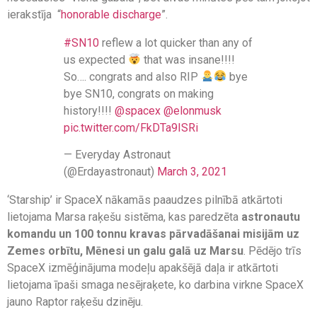
ierakstīja “
honorable discharge
”.
#SN10
reflew a lot quicker than any of
us expected
that was insane!!!!
So…. congrats and also RIP
bye
bye SN10, congrats on making
history!!!!
@spacex
@elonmusk
pic.twitter.com/FkDTa9ISRi
— Everyday Astronaut
(@Erdayastronaut)
March 3, 2021
‘Starship’ ir SpaceX nākamās paaudzes pilnībā atkārtoti
lietojama Marsa raķešu sistēma, kas paredzēta
astronautu
komandu
un
100 tonnu kravas pārvadāšanai misijām uz
Zemes orbītu, Mēnesi un galu galā uz Marsu
. Pēdējo trīs
SpaceX izmēģinājuma modeļu apakšējā daļa ir atkārtoti
lietojama īpaši smaga nesējraķete, ko darbina virkne SpaceX
jauno Raptor raķešu dzinēju.