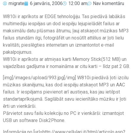
migrate
6 janvāris, 2006
12:00 am
Nav komentāru
W810i ir aprīkots ar EDGE tehnoloģiju. Tas piedāvā labākās
multimediju iespējas un dod iespēju lejupielādēt failus ar
maksimālu datu plūsmas ātrumu, ļauj atskaņot mūzikas MP3
failus stundām ilgi, fotogrāfēt un nosūtīt attēlus ar ļoti lielu
kvalitāti, pieslēgties internetam un izmantontot e-mail
pakalpojumus.
W810i ir aprīkots ar atmiņas karti Memory Stick(512 MB) un
vajadzības gadījuma ir nomaināma ar citu karti – līdz pat 2 GB.
[img]/images/upload/993.jpg[/img] W810i piedāvā ļoti izcilu
mūzikas skanējumu, kas dod iespēju atskaņot MP3 un AAC
failus. Ir iespējams pievienot arī austiņas, kas jau ietilpst
standartaprīkojumā. Saglābāt savu iecienītāko mūziku ir ļoti
ērti un vienkārši.
Pārvietot savu failu kolekciju no PC ir vienkārši: izmantojot
USB un software Disk2Phone.
Informācija no [url=http://www.cellulari.it/html/articolo.asp?