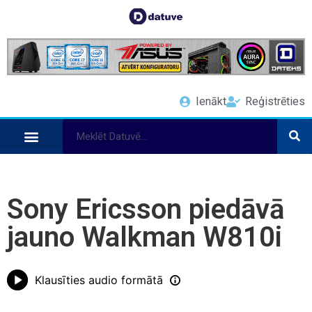
Ienākt
Reģistrēties
Sony Ericsson piedāvā
jauno Walkman W810i
Klausīties audio formātā