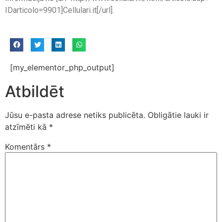
IDarticolo=9901]Cellulari.it[/url].
[my_elementor_php_output]
Atbildēt
Jūsu e-pasta adrese netiks publicēta.
Obligātie lauki ir
atzīmēti kā
*
Komentārs
*