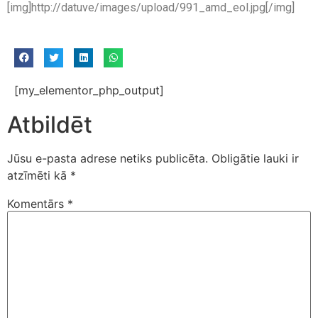
[img]http://datuve/images/upload/991_amd_eol.jpg[/img]
[my_elementor_php_output]
Atbildēt
Jūsu e-pasta adrese netiks publicēta.
Obligātie lauki ir
atzīmēti kā
*
Komentārs
*