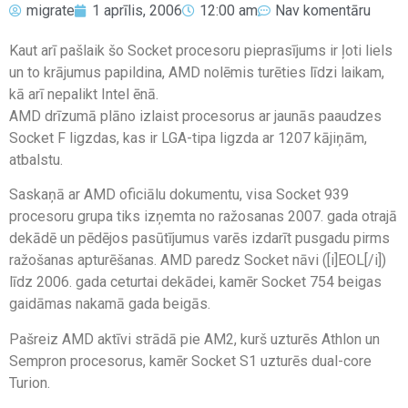
migrate
1 aprīlis, 2006
12:00 am
Nav komentāru
Kaut arī pašlaik šo Socket procesoru pieprasījums ir ļoti liels
un to krājumus papildina, AMD nolēmis turēties līdzi laikam,
kā arī nepalikt Intel ēnā.
AMD drīzumā plāno izlaist procesorus ar jaunās paaudzes
Socket F ligzdas, kas ir LGA-tipa ligzda ar 1207 kājiņām,
atbalstu.
Saskaņā ar AMD oficiālu dokumentu, visa Socket 939
procesoru grupa tiks izņemta no ražosanas 2007. gada otrajā
dekādē un pēdējos pasūtījumus varēs izdarīt pusgadu pirms
ražošanas apturēšanas. AMD paredz Socket nāvi ([i]EOL[/i])
līdz 2006. gada ceturtai dekādei, kamēr Socket 754 beigas
gaidāmas nakamā gada beigās.
Pašreiz AMD aktīvi strādā pie AM2, kurš uzturēs Athlon un
Sempron procesorus, kamēr Socket S1 uzturēs dual-core
Turion.