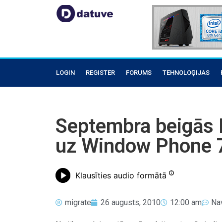
LOGIN
REGISTER
FORUMS
TEHNOLOĢIJAS
Septembra beigās L
uz Window Phone 
Klausīties audio formātā
migrate
26 augusts, 2010
12:00 am
Na