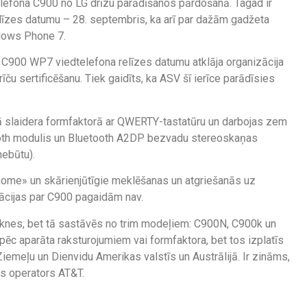
telefona C900 no LG drīzu parādīšanos pārdošanā. Tagad ir
elīzes datumu – 28. septembris, ka arī par dažām gadžeta
ndows Phone 7.
 C900 WP7 viedtelefona relīzes datumu atklāja organizācija
īču sertificēšanu. Tiek gaidīts, ka ASV šī ierīce parādīsies
ālā slaidera formfaktorā ar QWERTY-tastatūru un darbojas zem
oth modulis un Bluetooth A2DP bezvadu stereoskaņas
nebūtu).
 «home» un skārienjūtīgie meklēšanas un atgriešanās uz
rmācijas par C900 pagaidām nav.
irknes, bet tā sastāvēs no trim modeļiem: C900N, C900k un
pēc aparāta raksturojumiem vai formfaktora, bet tos izplatīs
Ziemeļu un Dienvidu Amerikas valstīs un Austrālijā. Ir zināms,
s operators AT&T.