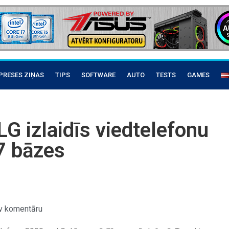
PRESES ZIŅAS
TIPS
SOFTWARE
AUTO
TESTS
GAMES
G izlaidīs viedtelefonu
7 bāzes
v komentāru