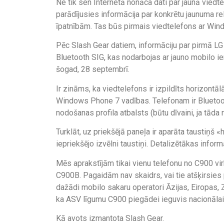
Ne tik sen Internetā nonāca dati par jaunā vied
parādījusies informācija par konkrētu jaunuma r
īpatnībām. Tas būs pirmais viedtelefons ar Wi
Pēc Slash Gear datiem, informāciju par pirmā LG
Bluetooth SIG, kas nodarbojas ar jauno mobilo ier
šogad, 28 septembrī.
Ir zināms, ka viedtelefons ir izpildīts horizont
Windows Phone 7 vadības. Telefonam ir Blueto
nodošanas profila atbalsts (būtu dīvaini, ja tāda 
Turklāt, uz priekšējā paneļa ir aparāta taustiņš
iepriekšējo izvēlni taustiņi. Detalizētākas info
Mēs aprakstījām tikai vienu telefonu no C900 v
C900B. Pagaidām nav skaidrs, vai tie atšķirsies 
dažādi mobilo sakaru operatori Āzijas, Eiropas, 
ka ASV līgumu C900 piegādei ieguvis nacionālai
Kā avots izmantota Slash Gear.