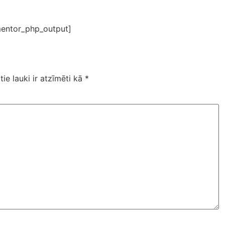
entor_php_output]
tie lauki ir atzīmēti kā
*