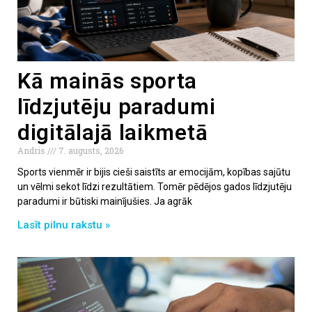
Kā mainās sporta
līdzjutēju paradumi
digitālajā laikmetā
Andris
7. augusts, 2026
Sports vienmēr ir bijis cieši saistīts ar emocijām, kopības sajūtu
un vēlmi sekot līdzi rezultātiem. Tomēr pēdējos gados līdzjutēju
paradumi ir būtiski mainījušies. Ja agrāk
Lasīt pilnu rakstu »