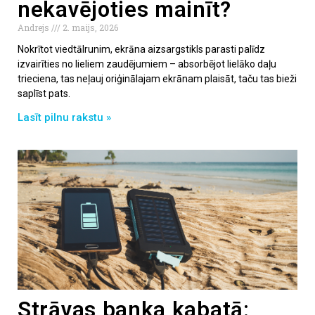
nekavējoties mainīt?
Andrejs
2. maijs, 2026
Nokrītot viedtālrunim, ekrāna aizsargstikls parasti palīdz
izvairīties no lieliem zaudējumiem – absorbējot lielāko daļu
trieciena, tas neļauj oriģinālajam ekrānam plaisāt, taču tas bieži
saplīst pats.
Lasīt pilnu rakstu »
Strāvas banka kabatā: