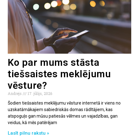
Ko par mums stāsta
tiešsaistes meklējumu
vēsture?
Andrejs
17. jūlijs, 2026
Šodien tiešsaistes meklējumu vēsture internetā ir viens no
uzskatāmākajiem sabiedriskās domas rādītājiem, kas
atspoguļo gan mūsu patiesās vēlmes un vajadzības, gan
veidus, kā mēs patērējam
Lasīt pilnu rakstu »