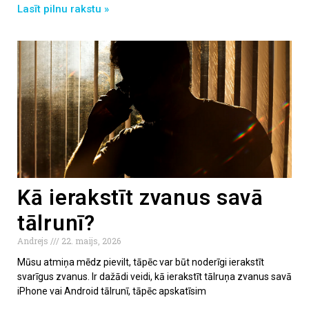
Lasīt pilnu rakstu »
Kā ierakstīt zvanus savā
tālrunī?
Andrejs
22. maijs, 2026
Mūsu atmiņa mēdz pievilt, tāpēc var būt noderīgi ierakstīt
svarīgus zvanus. Ir dažādi veidi, kā ierakstīt tālruņa zvanus savā
iPhone vai Android tālrunī, tāpēc apskatīsim