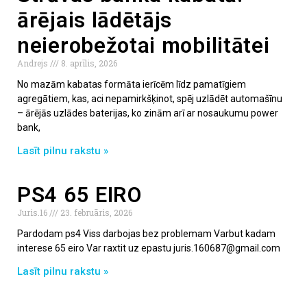
ārējais lādētājs
neierobežotai mobilitātei
Andrejs
8. aprīlis, 2026
No mazām kabatas formāta ierīcēm līdz pamatīgiem
agregātiem, kas, aci nepamirkšķinot, spēj uzlādēt automašīnu
– ārējās uzlādes baterijas, ko zinām arī ar nosaukumu power
bank,
Lasīt pilnu rakstu »
PS4 65 EIRO
Juris.16
23. februāris, 2026
Pardodam ps4 Viss darbojas bez problemam Varbut kadam
interese 65 eiro Var raxtit uz epastu juris.160687@gmail.com
Lasīt pilnu rakstu »