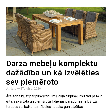
Dārza mēbeļu komplektu
dažādība un kā izvēlēties
sev piemēroto
Andris
17. jūlijs, 2026
Āra zona kļūst par pilnvērtīgu mājokļa turpinājumu tad, ja tā ir
ērta, sakārtota un piemērota ikdienas paradumiem. Dārzā,
terases vai balkona mēbeles nosaka gan atpūtas