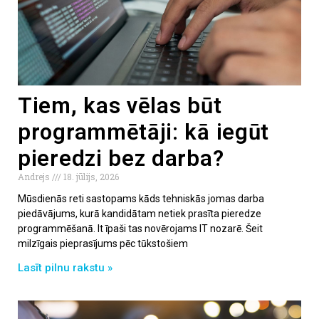
Tiem, kas vēlas būt
programmētāji: kā iegūt
pieredzi bez darba?
Andrejs
18. jūlijs, 2026
Mūsdienās reti sastopams kāds tehniskās jomas darba
piedāvājums, kurā kandidātam netiek prasīta pieredze
programmēšanā. It īpaši tas novērojams IT nozarē. Šeit
milzīgais pieprasījums pēc tūkstošiem
Lasīt pilnu rakstu »