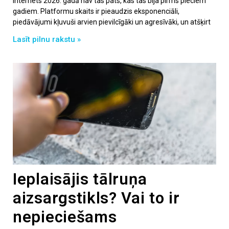
Internets 2026. gadā nav tas pats, kas tas bija pirms pieciem
gadiem. Platformu skaits ir pieaudzis eksponenciāli,
piedāvājumi kļuvuši arvien pievilcīgāki un agresīvāki, un atšķirt
Lasīt pilnu rakstu »
Ieplaisājis tālruņa
aizsargstikls? Vai to ir
nepieciešams