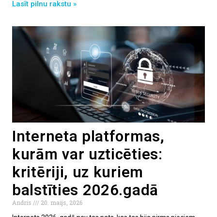
Lasīt pilnu rakstu »
Interneta platformas,
kurām var uzticēties:
kritēriji, uz kuriem
balstīties 2026.gadā
Andris
20. maijs, 2026