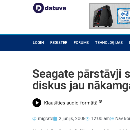
LOGIN
REGISTER
FORUMS
TEHNOLOĢIJAS
Seagate pārstāvji 
diskus jau nākamg
Klausīties audio formātā
migrate
2 jūnijs, 2008
12:00 am
Nav ko