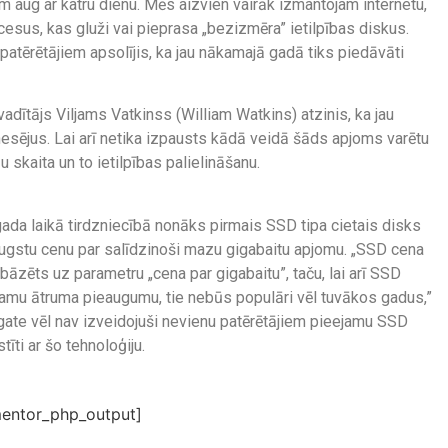
 aug ar katru dienu. Mēs aizvien vairāk izmantojam internetu,
esus, kas gluži vai pieprasa „bezizmēra” ietilpības diskus.
patērētājiem apsolījis, ka jau nākamajā gadā tiks piedāvāti
dītājs Viljams Vatkinss (William Watkins) atzinis, ka jau
 nesējus. Lai arī netika izpausts kādā veidā šāds apjoms varētu
u skaita un to ietilpības palielināšanu.
da laikā tirdzniecībā nonāks pirmais SSD tipa cietais disks
augstu cenu par salīdzinoši mazu gigabaitu apjomu. „SSD cena
 bāzēts uz parametru „cena par gigabaitu”, taču, lai arī SSD
amu ātruma pieaugumu, tie nebūs populāri vēl tuvākos gadus,”
agate vēl nav izveidojuši nevienu patērētājiem pieejamu SSD
stīti ar šo tehnoloģiju.
entor_php_output]