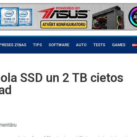
PRESES ZIŅAS
TIPS
SOFTWARE
AUTO
TESTS
GAMES
sola SSD un 2 TB cietos
ad
mentāru