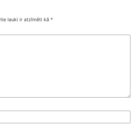
tie lauki ir atzīmēti kā
*