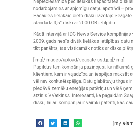
Nepieciešamība pēc lielākas kapacitātes diskiem
nodarbojamies ar apjomīgu datņu apstrādi – proc
Pasaules lielākais cieto disku ražotājs Seagate 
standarta 3,5” diski ar 2000 GB ietilpību.
Kādā intervijā ar IDG News Service kompānijas va
2009. gads nesīs divtik lielākas ietilpības datu
tikt panākts, tas visticamāk notiks ar diska plātņ
[img]/images/upload/seagate ssd.jpg[/img]
Papildus tam kompānija paziņojusi, ka nākamā ga
klientiem, kam ir vajadzība un iespējas maksāt 
vēl nav konkurētspējīga. Datu glabātuvju tirgus ir
piedāvā zemāku enerģijas patēriņu un vērā ņem
atzinis V.Vatkinss. Interesanti, ka pagaidām Se
disku, lai arī kompānijai ir vairāki patenti, kas sai
[my_elem