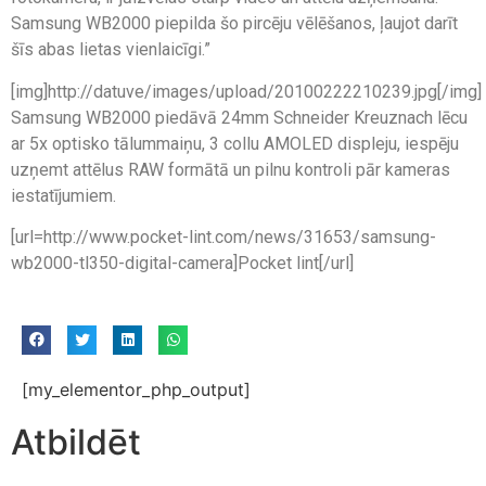
Samsung WB2000 piepilda šo pircēju vēlēšanos, ļaujot darīt
šīs abas lietas vienlaicīgi.”
[img]http://datuve/images/upload/20100222210239.jpg[/img]
Samsung WB2000 piedāvā 24mm Schneider Kreuznach lēcu
ar 5x optisko tālummaiņu, 3 collu AMOLED displeju, iespēju
uzņemt attēlus RAW formātā un pilnu kontroli pār kameras
iestatījumiem.
[url=http://www.pocket-lint.com/news/31653/samsung-
wb2000-tl350-digital-camera]Pocket lint[/url]
[my_elementor_php_output]
Atbildēt