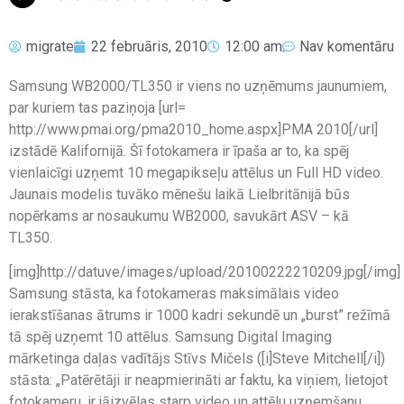
migrate
22 februāris, 2010
12:00 am
Nav komentāru
Samsung WB2000/TL350 ir viens no uzņēmums jaunumiem,
par kuriem tas paziņoja [url=
http://www.pmai.org/pma2010_home.aspx]PMA 2010[/url]
izstādē Kalifornijā. Šī fotokamera ir īpaša ar to, ka spēj
vienlaicīgi uzņemt 10 megapikseļu attēlus un Full HD video.
Jaunais modelis tuvāko mēnešu laikā Lielbritānijā būs
nopērkams ar nosaukumu WB2000, savukārt ASV – kā
TL350.
[img]http://datuve/images/upload/20100222210209.jpg[/img]
Samsung stāsta, ka fotokameras maksimālais video
ierakstīšanas ātrums ir 1000 kadri sekundē un „burst” režīmā
tā spēj uzņemt 10 attēlus. Samsung Digital Imaging
mārketinga daļas vadītājs Stīvs Mičels ([i]Steve Mitchell[/i])
stāsta: „Patērētāji ir neapmierināti ar faktu, ka viņiem, lietojot
fotokameru, ir jāizvēlas starp video un attēlu uzņemšanu.