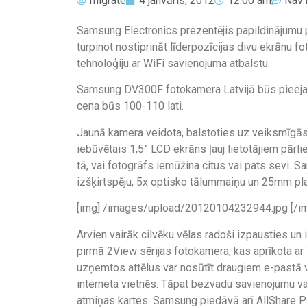
migrate
4 janvāris, 2012
12:00 am
Nav 
Samsung Electronics prezentējis papildinājumu
turpinot nostiprināt līderpozīcijas divu ekrānu 
tehnoloģiju ar WiFi savienojuma atbalstu.
Samsung DV300F fotokamera Latvijā būs pieeja
cena būs 100-110 lati.
Jaunā kamera veidota, balstoties uz veiksmīgā
iebūvētais 1,5” LCD ekrāns ļauj lietotājiem pārl
tā, vai fotogrāfs iemūžina citus vai pats sevi
izšķirtspēju, 5x optisko tālummaiņu un 25mm pla
[img] /images/upload/20120104232944.jpg [/i
Arvien vairāk cilvēku vēlas radoši izpausties un 
pirmā 2View sērijas fotokamera, kas aprīkota ar 
uzņemtos attēlus var nosūtīt draugiem e-pastā v
interneta vietnēs. Tāpat bezvadu savienojumu va
atmiņas kartes. Samsung piedāvā arī AllShare 