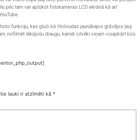
tēlu pēc tam var aplūkot fotokameras LCD ekrānā kā arī
 YouTube.
oto funkciju, kas gluži kā Holivudas jaunākajos grāvējos ļauj
ram, nofilmēt lēkājošu draugu, kamēr cilvēki viņam visapkārt būs
entor_php_output]
tie lauki ir atzīmēti kā
*