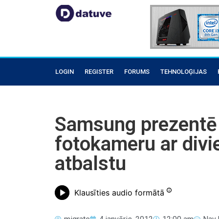
LOGIN
REGISTER
FORUMS
TEHNOLOĢIJAS
Samsung prezentē
fotokameru ar div
atbalstu
Klausīties audio formātā