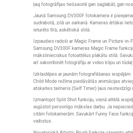
ļauj fotogrāfijas tiešsaistē gan saglabāt, gan nos
Jaunā Samsung DV300F fotokamera ir pieejama 
sudrabotā, zilā un sarkanā. Kameras ērtākai liet
ieturēts tīrā, askētiskā stilā.
Izpaudies radoši ar Magic Frame un Picture-in-P
Samsung DV300F kameras Magic Frame funkcija p
mākslinieciskus fotoattēlus plakātu stilā. Savukār
arī sakombinēt fotogrāfiju ar video klipu un tūda
Izklaidējies ar jaunām fotografēšanas iespējām
Child Mode režīma piedāvātās animācijas atvieg
atskaites taimeris (Self Timer) ļaus nesteidzīgi
Izmantojot Split Shot funkciju, vienā attēlā iesp
iegūstot personīgo mākslas darbu. Ja nepiecieša
citām fotokamerām. Savukārt Funny Face funkcija
vaibstus.
Novatoriskā Artistic Brush funkcija uzņemto attēlu