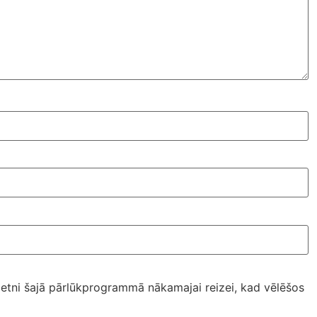
ietni šajā pārlūkprogrammā nākamajai reizei, kad vēlēšos