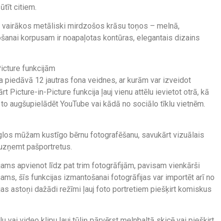
ūtīt citiem.
vairākos metāliski mirdzošos krāsu toņos – melnā,
ošanai korpusam ir noapaļotas kontūras, elegantais dizains
icture funkcijām
iedāvā 12 jautras fona veidnes, ar kurām var izveidot
t Picture-in-Picture funkcija ļauj vienu attēlu ievietot otrā, kā
ļ to augšupielādēt YouTube vai kādā no sociālo tīklu vietnēm.
los mūžam kustīgo bērnu fotografēšanu, savukārt vizuālais
 uzņemt pašportretus.
ējams apvienot līdz pat trim fotogrāfijām, pavisam vienkārši
ms, šīs funkcijas izmantošanai fotogrāfijas var importēt arī no
s astoņi dažādi režīmi ļauj foto portretiem piešķirt komiskus
 vai video klipu ļauj tūliņ pārvērst melnbaltā skicē vai piešķirt