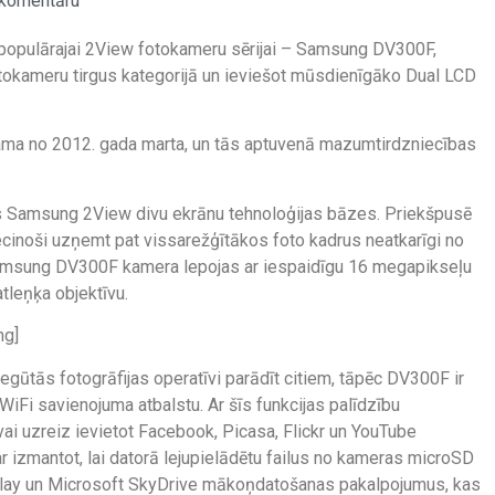
komentāru
 populārajai 2View fotokameru sērijai – Samsung DV300F,
fotokameru tirgus kategorijā un ieviešot mūsdienīgāko Dual LCD
ma no 2012. gada marta, un tās aptuvenā mazumtirdzniecības
s Samsung 2View divu ekrānu tehnoloģijas bāzes. Priekšpusē
iecinoši uzņemt pat vissarežģītākos foto kadrus neatkarīgi no
. Samsung DV300F kamera lepojas ar iespaidīgu 16 megapikseļu
tleņķa objektīvu.
mg]
iegūtās fotogrāfijas operatīvi parādīt citiem, tāpēc DV300F ir
WiFi savienojuma atbalstu. Ar šīs funkcijas palīdzību
ai uzreiz ievietot Facebook, Picasa, Flickr un YouTube
r izmantot, lai datorā lejupielādētu failus no kameras microSD
Play un Microsoft SkyDrive mākoņdatošanas pakalpojumus, kas