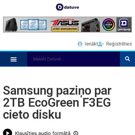
Ienākt
Reģistrēties
Samsung paziņo par
2TB EcoGreen F3EG
cieto disku
Klausīties audio formātā