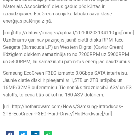
Materials Association” divus gadus pēc kārtas ir
izraudzījusies EcoGreen sēriju kā labāko savā klasē
enerģijas patēriņa ziņā.
[img]http://datuve/images/upload/20100203134110.jpg[/img]
Uzņēmums gan nav paziņojis jaunā cietā diska RPM, taču
Seagate (Barracuda LP) un Western Digital (Caviar Green)
līdzīgiem diskiem samazināja to no 7200RPM uz 5900RPM
un 5400RPM, lai samazinātu patērētās enerģijas daudzumus.
Samsung EcoGreen F3EG izmanto 3.0Gbps SATA interfeisu.
Jaunie cietie diski ir pieejami ar 1,5TB un 2TB ietilpību un
16MB/32MB buferatmiņu. Tie nonāks tirdzniecībā ASV un ES
valstīs, to cena būs sākot no 180 ASV dolāriem.
[url=http://hothardware.com/News/Samsung-Introduces-
2TB-EcoGreen-F3EG-Hard-Drive/]HotHardware[/url]