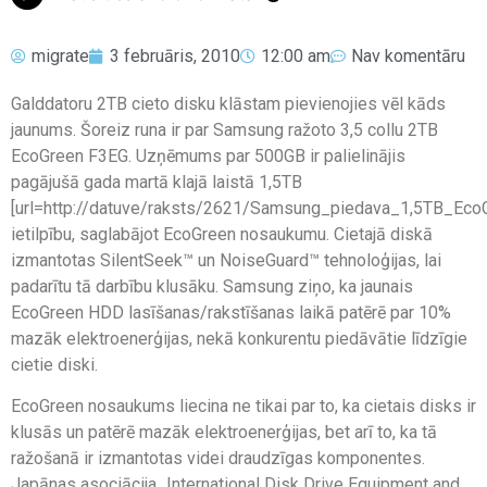
migrate
3 februāris, 2010
12:00 am
Nav komentāru
Galddatoru 2TB cieto disku klāstam pievienojies vēl kāds
jaunums. Šoreiz runa ir par Samsung ražoto 3,5 collu 2TB
EcoGreen F3EG. Uzņēmums par 500GB ir palielinājis
pagājušā gada martā klajā laistā 1,5TB
[url=http://datuve/raksts/2621/Samsung_piedava_1,5TB_Eco
ietilpību, saglabājot EcoGreen nosaukumu. Cietajā diskā
izmantotas SilentSeek™ un NoiseGuard™ tehnoloģijas, lai
padarītu tā darbību klusāku. Samsung ziņo, ka jaunais
EcoGreen HDD lasīšanas/rakstīšanas laikā patērē par 10%
mazāk elektroenerģijas, nekā konkurentu piedāvātie līdzīgie
cietie diski.
EcoGreen nosaukums liecina ne tikai par to, ka cietais disks ir
klusās un patērē mazāk elektroenerģijas, bet arī to, ka tā
ražošanā ir izmantotas videi draudzīgas komponentes.
Japānas asociācija „International Disk Drive Equipment and