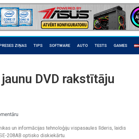
PRESES ZIŅAS
TIPS
SOFTWARE
AUTO
TESTS
GAMES
 jaunu DVD rakstītāju
omentāru
ikas un informācijas tehnoloģiju vispasaules līderis, laidis
 SE-208AB optisko diskiekārtu.