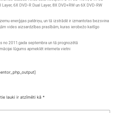
 Layer, 6X DVD-R Dual Layer, 8X DVD+RW un 6X DVD-RW
 zemu enerģijas patēriņu, un tā izstrādē ir izmantotas bezsvina
kajām vides aizsardzības prasībām, kuras ierobežo kaitīgo
os no 2011.gada septembra un tā prognozētā
rmācijai lūgums apmeklēt interneta vietni
entor_php_output]
tie lauki ir atzīmēti kā
*