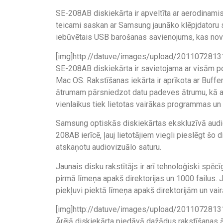
SE-208AB diskiekārta ir apveltīta ar aerodinamis
teicami saskan ar Samsung jaunāko klēpjdatoru sēr
iebūvētais USB barošanas savienojums, kas nov
[img]http://datuve/images/upload/20110728131
SE-208AB diskiekārta ir savietojama ar visām p
Mac OS. Rakstīšanas iekārta ir aprīkota ar Buffe
ātrumam pārsniedzot datu padeves ātrumu, kā arī
vienlaikus tiek lietotas vairākas programmas un 
Samsung optiskās diskiekārtas ekskluzīvā audio
208AB ierīcē, ļauj lietotājiem viegli pieslēgt šo 
atskaņotu audiovizuālo saturu.
Jaunais disku rakstītājs ir arī tehnoloģiski spēc
pirmā līmeņa apakš direktorijas un 1000 failus.
piekļuvi piektā līmeņa apakš direktorijām un vai
[img]http://datuve/images/upload/2011072813
Ārējā diskiekārta piedāvā dažādus rakstīšanas