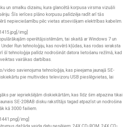
ku un smalku dizainu, kura glancētā korpusa virsma vizuāli
iju. Šīs ierīces plāno korpusu palīdzēja radīt arī tās
ērš nepieciešamību pēc vietas atsevišķam elektrības kabelim.
415.jpg[/img]
opulārākajām operētājsistēmām, tai skaitā ar Windows 7 un
r Under Run tehnoloģiju, kas novērš kļūdas, kas rodas ieraksta
 šī tehnoloģija palīdz nodrošināt datora lietošanu režīmā, kad
veiktas vairākas darbības.
/video savienojuma tehnoloģija, kas pieejama jaunajā SE-
diskiekārtu pie multivides televizoru USB pieslēgvietas, lai
īgāks par iepriekšējām diskiekārtām, kas līdz šim atpazina tikai
 Jaunais SE-208AB disku rakstītājs tagad atpazīst un nodrošina
rāk kā 3000 failiem.
1441.png[/img]
 ātrumus dažāda veida datu nesējiem: 24X CD-ROM, 24X CD-