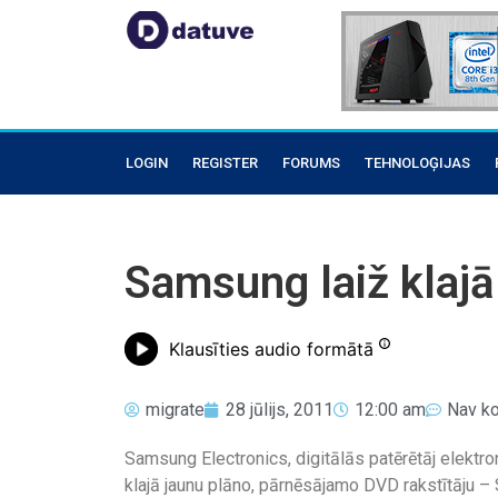
LOGIN
REGISTER
FORUMS
TEHNOLOĢIJAS
Samsung laiž klajā
Klausīties audio formātā
migrate
28 jūlijs, 2011
12:00 am
Nav k
Samsung Electronics, digitālās patērētāj elektron
klajā jaunu plāno, pārnēsājamo DVD rakstītāju –