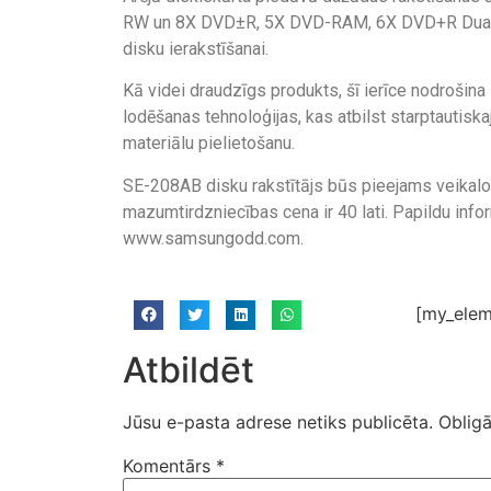
RW un 8X DVD±R, 5X DVD-RAM, 6X DVD+R Dual
disku ierakstīšanai.
Kā videi draudzīgs produkts, šī ierīce nodrošina
lodēšanas tehnoloģijas, kas atbilst starptautis
materiālu pielietošanu.
SE-208AB disku rakstītājs būs pieejams veikal
mazumtirdzniecības cena ir 40 lati. Papildu info
www.samsungodd.com.
[my_elem
Atbildēt
Jūsu e-pasta adrese netiks publicēta.
Obligā
Komentārs
*