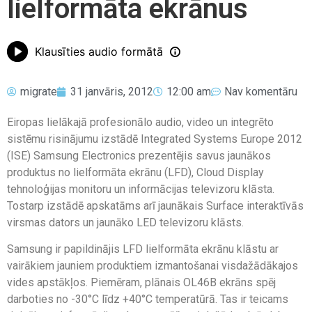
lielformāta ekrānus
Klausīties audio formātā
migrate
31 janvāris, 2012
12:00 am
Nav komentāru
Eiropas lielākajā profesionālo audio, video un integrēto
sistēmu risinājumu izstādē Integrated Systems Europe 2012
(ISE) Samsung Electronics prezentējis savus jaunākos
produktus no lielformāta ekrānu (LFD), Cloud Display
tehnoloģijas monitoru un informācijas televizoru klāsta.
Tostarp izstādē apskatāms arī jaunākais Surface interaktīvās
virsmas dators un jaunāko LED televizoru klāsts.
Samsung ir papildinājis LFD lielformāta ekrānu klāstu ar
vairākiem jauniem produktiem izmantošanai visdažādākajos
vides apstākļos. Piemēram, plānais OL46B ekrāns spēj
darboties no -30°C līdz +40°C temperatūrā. Tas ir teicams