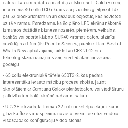
dators, kas izstrādāts sadarbībā ar Microsoft. Galda virsmā
iebūvētais 40 collu LCD ekrāns spēj vienlaicīgi atpazīt līdz
pat 52 pieskārieniem un arī dažādus objektus, kas novietoti
uz tā virsmas. Paredzams, ka šo plāno LFD ekrānu nākotnē
izmantos dažādās biznesa nozarēs, piemēram, veikalos,
bankās vai sporta klubos. SUR40 virsmas datoru atzinīgi
novērtējis arī žurnāls Popular Science, piešķirot tam Best of
What’s New apbalvojumu, turklāt arī CES 2012 šis
tehnoloģiskais risinājums saņēma Labākās inovācijas
godalgu.
• 65 collu elektroniskā tāfele 650TS-2, kas padara
interesantāku ierasto mācību procesu skolās, ļaujot
skolotājiem ar Samsung Galaxy planšetdatoru vai viedtālruņu
palīdzību kontrolēt ekrānā redzamo saturu.
• UD22B ir kvadrāta formas 22 collu iekštelpu ekrāni, kurus
gluži kā flīzes ir iespējams novietot vienu pie otra, veidojot
visdažādāko konfigurāciju video sienas.