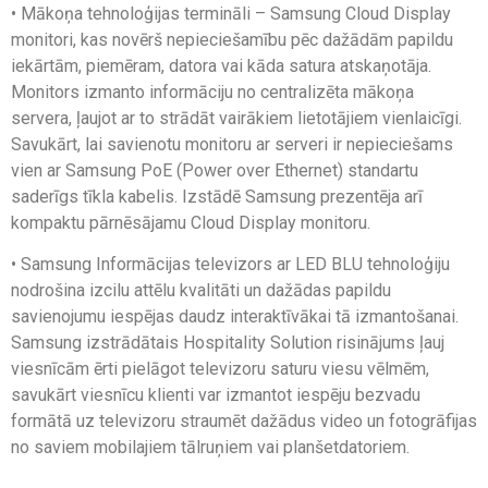
• Mākoņa tehnoloģijas termināli – Samsung Cloud Display
monitori, kas novērš nepieciešamību pēc dažādām papildu
iekārtām, piemēram, datora vai kāda satura atskaņotāja.
Monitors izmanto informāciju no centralizēta mākoņa
servera, ļaujot ar to strādāt vairākiem lietotājiem vienlaicīgi.
Savukārt, lai savienotu monitoru ar serveri ir nepieciešams
vien ar Samsung PoE (Power over Ethernet) standartu
saderīgs tīkla kabelis. Izstādē Samsung prezentēja arī
kompaktu pārnēsājamu Cloud Display monitoru.
• Samsung Informācijas televizors ar LED BLU tehnoloģiju
nodrošina izcilu attēlu kvalitāti un dažādas papildu
savienojumu iespējas daudz interaktīvākai tā izmantošanai.
Samsung izstrādātais Hospitality Solution risinājums ļauj
viesnīcām ērti pielāgot televizoru saturu viesu vēlmēm,
savukārt viesnīcu klienti var izmantot iespēju bezvadu
formātā uz televizoru straumēt dažādus video un fotogrāfijas
no saviem mobilajiem tālruņiem vai planšetdatoriem.