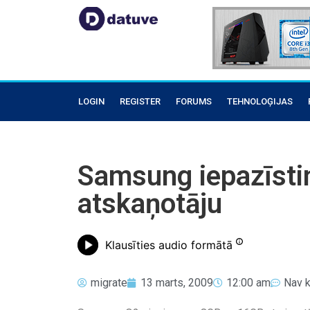
LOGIN
REGISTER
FORUMS
TEHNOLOĢIJAS
Samsung iepazīstin
atskaņotāju
Klausīties audio formātā
migrate
13 marts, 2009
12:00 am
Nav 