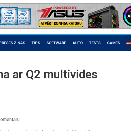
PRESES ZIŅAS
TIPS
SOFTWARE
AUTO
TESTS
GAMES
a ar Q2 multivides
komentāru