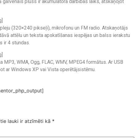
galvenais pluss ir akumulatora darbības laiks, atskaņojot
g]
spleju (320×240 pikseļi), mikrofonu un FM radio. Atskaņotājs
āvā attēlu un teksta apskatīšanas iespējas un balss ierakstu
 ir 4 stundas.
g]
alsta MP3, WMA, Ogg, FLAC, WMV, MPEG4 formātus. Ar USB
not ar Windows XP vai Vista operētājsistēmu.
entor_php_output]
tie lauki ir atzīmēti kā
*