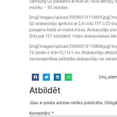
Samsung Q2 pieejams ar 8GB un 16GB atmiņu, tā 
mūziku – 50 stundas.
[img]/images/upload/20090313110829.jpg[/im
Q2 atskaņotājs aprīkots ar 2,4 collu TFT LCD di
pieejams baltā un melnā krāsā. Atskaņotājs pied
(līdz pat 137 stundām). Video atskaņošanas laiks
[img]/images/upload/20090313110808.jpg[/im
Tā izmēri ir 4,9×10,11×1 cm. Atskaņotājs atb
savienojamības palīdzību atskaņotāju var savie
[my_elem
Atbildēt
Jūsu e-pasta adrese netiks publicēta.
Obligā
Komentārs
*