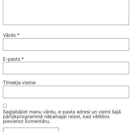
Vārds
*
E-pasts
*
Tīmekļa vietne
Saglabājiet manu vārdu, e-pasta adresi un vietni šajā
pārlūkprogrammā nākamajai reizei, kad vēlēšos
pievienot komentāru.