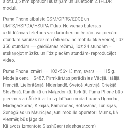
slotu, 3,5 mm spraudni austiņām un Bluetooth 2.1+EDR
moduli.
Puma Phone atbalsta GSM/GPRS/EDGE un
UMTS/HSPDA/HSUPA tīklus. No vienas baterijas
uzlādēšanas telefons var darboties no četrām vai piecām
stundām sarunas režīmā (atkarībā no mobilā tīkla veida), līdz
350 stundām –– gaidīšanas režīmā, līdz 24 stundām –
atskaņojot mūziku un līdz piecām stundām- reproducējot
video.
Puma Phone izmēri –– 102×56×13 mm, svars –– 115 g.
Modeļa cena – $487. Pirmkārt,tas parādīsies Vācijā, Itālijā,
Francijā, Lielbritānijā, Nīderlandē, Šveicē, Austrijā, Grieķijā,
Slovēnijā, Rumānijā un Maķedonijā. Turklāt, Puma Phone būs
pieejams arī Āfrikā: ar to izplatīšanu nodarbosies Ugandas,
Madagaskāras, Kēnijas, Kamerūnas, Botsvanas, Tunisijas,
Senegālas un Maurīcijas jauni mobilie operatori. Mums, kā
vienmēr, būs jāgaida.
Kā avots izmantota SlashGear (slashgear.com).