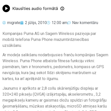
Klausīties audio formātā
migrate
2 jūlijs, 2010
12:00 am
Nav komentāru
Kompanijas Puma AG un Sagem Wireless paziņoja par
mobilā telefona Puma Phone mazumtirdzniecības
uzsākšanu.
Ar modeļa salikšanu nodarbojusies franču kompānijas Sagem
Wireless. Puma Phone atbalsta fitnesa funkciju virkni:
piemēram, tam ir hronometrs, pedometrs, kompass un GPS
navigācija, kura ļauj sekot līdzi skrējienu maršrutiem uz
kartes, ka arī aprēķināt to ilgumu.
Jaunums ir aprīkots ar 2,8 collu skārienjūtīgu displeju ar
320×240 pikseļu (QVGA) izšķirtspēju, akselerometru , 3,2
megapikseļu kameru ar gaismas diožu spuldzi un fotogrāfiju
ģeomarķēšanu, mūzikas atskaņotāju, microSD atmiņas karšu