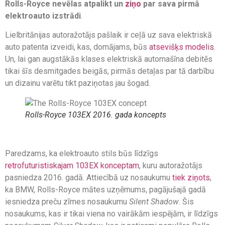
Rolls-Royce nevēlas atpalikt un
ziņo
par sava pirmā
elektroauto izstrādi
.
Lielbritānijas autoražotājs pašlaik ir ceļā uz sava elektriskā
auto patenta izveidi, kas, domājams, būs
atsevišķs modelis
.
Un, lai gan augstākās klases elektriskā automašīna debitēs
tikai šīs desmitgades beigās, pirmās detaļas par tā darbību
un dizainu varētu tikt paziņotas jau šogad.
Rolls-Royce 103EX 2016. gada koncepts
Paredzams, ka elektroauto stils būs līdzīgs
retrofuturistiskajam 103EX konceptam
, kuru autoražotājs
pasniedza 2016. gadā. Attiecībā uz nosaukumu
tiek ziņots
,
ka BMW, Rolls-Royce mātes uzņēmums, pagājušajā gadā
iesniedza preču zīmes nosaukumu
Silent Shadow
. Šis
nosaukums, kas ir tikai viena no vairākām iespējām, ir līdzīgs