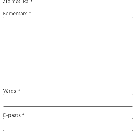
atzīmēti kā
*
Komentārs
*
Vārds
*
E-pasts
*