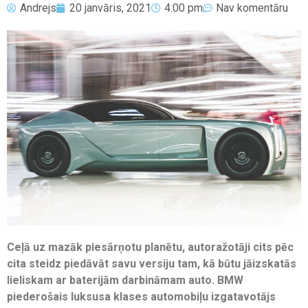
Andrejs
20 janvāris, 2021
4:00 pm
Nav komentāru
Ceļā uz mazāk piesārņotu planētu, autoražotāji cits pēc
cita steidz piedāvāt savu versiju tam, kā būtu jāizskatās
lieliskam ar baterijām darbināmam auto. BMW
piederošais luksusa klases automobiļu izgatavotājs