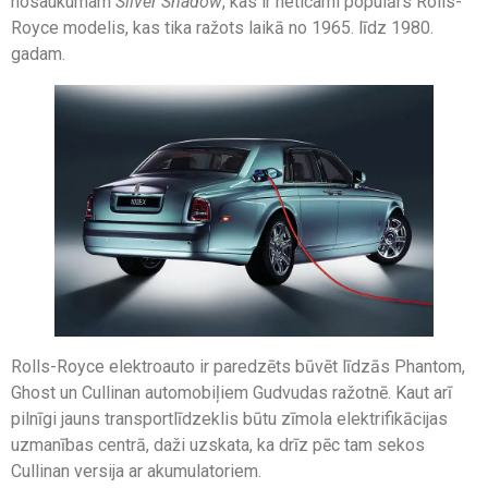
nosaukumam
Silver Shadow
, kas ir neticami populārs Rolls-
Royce modelis, kas tika ražots laikā no 1965. līdz 1980.
gadam.
Rolls-Royce elektroauto ir paredzēts būvēt līdzās Phantom,
Ghost un Cullinan automobiļiem Gudvudas ražotnē. Kaut arī
pilnīgi jauns transportlīdzeklis būtu zīmola elektrifikācijas
uzmanības centrā, daži uzskata, ka drīz pēc tam sekos
Cullinan versija ar akumulatoriem.