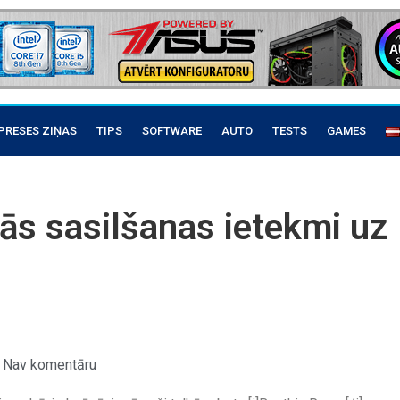
PRESES ZIŅAS
TIPS
SOFTWARE
AUTO
TESTS
GAMES
ās sasilšanas ietekmi uz
s
Nav komentāru