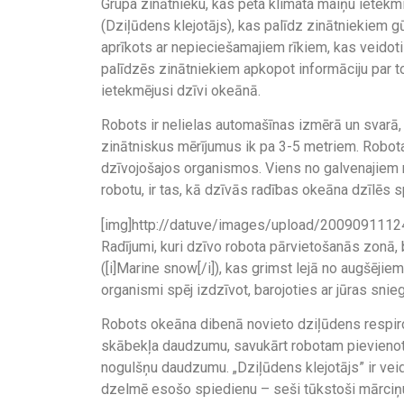
Grupa zinātnieku, kas pēta klimata maiņu ietekmi 
(Dziļūdens klejotājs), kas palīdz zinātniekiem gū
aprīkots ar nepieciešamajiem rīkiem, kas veido
palīdzēs zinātniekiem apkopot informāciju par t
ietekmējusi dzīvi okeānā.
Robots ir nelielas automašīnas izmērā un svarā,
zinātniskus mērījumus ik pa 3-5 metriem. Robot
dzīvojošajos organismos. Viens no galvenajiem n
robotu, ir tas, kā dzīvās radības okeāna dzīlēs 
[img]http://datuve/images/upload/20090911124
Radījumi, kuri dzīvo robota pārvietošanās zonā, 
([i]Marine snow[/i]), kas grimst lejā no augšēji
organismi spēj izdzīvot, barojoties ar jūras snie
Robots okeāna dibenā novieto dziļūdens respir
skābekļa daudzumu, savukārt robotam pievieno
nogulšņu daudzumu. „Dziļūdens klejotājs” ir veido
dzelmē esošo spiedienu – seši tūkstoši mārciņu 