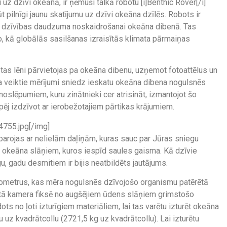
uz dzīvi okeānā, ir ņēmuši talkā robotu [i]Benthic Rover[/i]
t pilnīgi jaunu skatījumu uz dzīvi okeāna dzīlēs. Robots ir
ti dzīvības daudzuma noskaidrošanai okeāna dibenā. Tas
o, kā globālās sasilšanas izraisītās klimata pārmaiņas
 tas lēni pārvietojas pa okeāna dibenu, uzņemot fotoattēlus un
a veiktie mērījumi sniedz ieskatu okeāna dibena nogulsnēs
oslēpumiem, kuru zinātnieki cer atrisināt, izmantojot šo
spēj izdzīvot ar ierobežotajiem pārtikas krājumiem.
755.jpg[/img]
barojas ar nelielām daļiņām, kuras sauc par Jūras sniegu
em okeāna slāņiem, kuros iespīd saules gaisma. Kā dzīvie
gu, gadu desmitiem ir bijis neatbildēts jautājums.
ometrus, kas mēra nogulsnēs dzīvojošo organismu patērētā
tā kamera fiksē no augšējiem ūdens slāņiem grimstošo
ts no ļoti izturīgiem materiāliem, lai tas varētu izturēt okeāna
uz kvadrātcollu (2721,5 kg uz kvadrātcollu). Lai izturētu