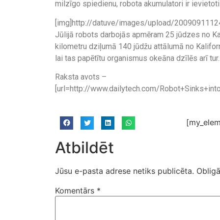
milzīgo spiedienu, robota akumulatori ir ievietot
[img]http://datuve/images/upload/20090911124
Jūlijā robots darbojās apmēram 25 jūdzes no Ka
kilometru dziļumā 140 jūdžu attālumā no Kaliforn
lai tas papētītu organismus okeāna dzīlēs arī tur.
Raksta avots –
[url=http://www.dailytech.com/Robot+Sinks+i
[my_elem
Atbildēt
Jūsu e-pasta adrese netiks publicēta.
Obligā
Komentārs
*