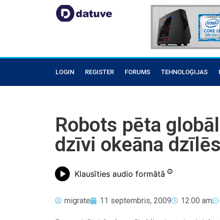
LOGIN
REGISTER
FORUMS
TEHNOLOĢIJAS
Robots pēta globāl
dzīvi okeāna dzīlē
Klausīties audio formātā
migrate
11 septembris, 2009
12:00 am