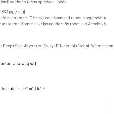
i īpaši veidotās titāna spiediena lodēs.
834.jpg[/img]
lifornijas krasta. Pētnieki cer nākamgad robotu nogremdēt 4
ijas krasta. Komanda vēlas nogādāt šo robotu arī Antarktikā,
nto+Deep+Sea+Abyss+to+Study+Effects+of+Global+Warming+on+O
entor_php_output]
tie lauki ir atzīmēti kā
*