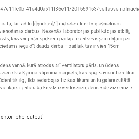
c647e11fc0bf41e4d0a511f36e11/201569163/selfassemblingchai
ie tā, lai radītu [i]gudrās[/i] mēbeles, kas to īpašniekiem
ienošanas darbus. Nesenās laboratorijas publikācijas atklāj,
īts krēsls, kas var paša spēkiem pārtapt no atsevišķām daļām par
ieciešams ieguldīt daudz darba – pašlaik tas ir vien 15cm
.
ūdens vannā, kurā atrodas arī ventilatoru pāris, un ūdens
pievienots atšķirīga stipruma magnēts, kas spēj savienoties tikai
ūdenī tik ilgi, līdz iedarbojas fizikas likumi un tu galarezultātā
un vienkārši, patiesībā krēsla izveidošana ūdens vidē aizņēma 7
entor_php_output]