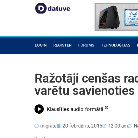
LOGIN
REGISTER
FORUMS
TEHNOLOĢIJAS
Ražotāji cenšas ra
varētu savienotie
Klausīties audio formātā
migrate
20 februāris, 2015
12:00 am
N