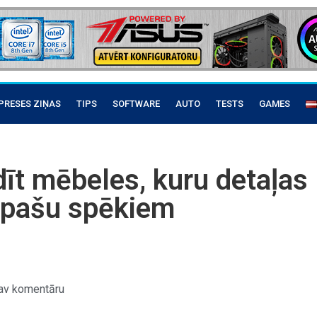
PRESES ZIŅAS
TIPS
SOFTWARE
AUTO
TESTS
GAMES
dīt mēbeles, kuru detaļas
s pašu spēkiem
av komentāru