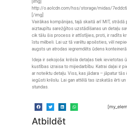
[img]
http://o.aolcdn.com/hss/storage/midas/7edd
[/img]
Vairākas kompānijas, tajā skaitā arī MIT, strādā p
aiztaupītu sarežģītos uzstādīšanas un detaļu sav
cik tālu šis process ir attīstījies, proti, ir rad
īstu mēbeli. Lai uz tā varētu apsēsties, vēl nep
augsts un atrodas iegremdēts ūdens konteinerā
Ideja ir sekojoša: krēsla detaļas tiek ievietotas 
kustības izraisa to mijiedarbību. Katrai daļai ir 
ar noteiktu detaļu. Viss, kas jādara – jāpatur tās 
iegūsti krēslu. Lai gan attēlā tas izskatās ērti 
stundas.
[my_elem
Atbildēt