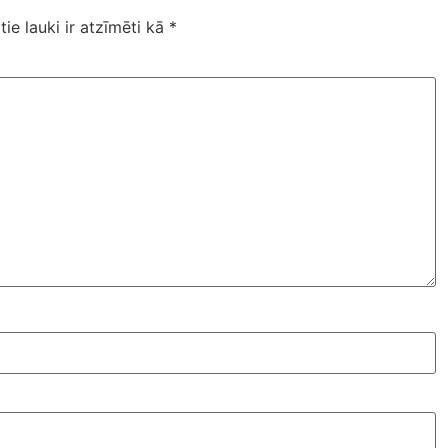
tie lauki ir atzīmēti kā
*