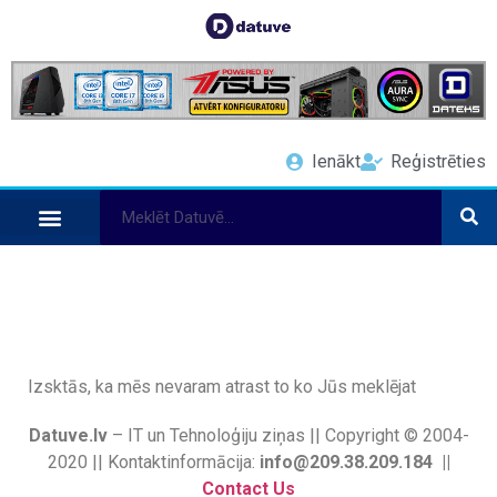
Ienākt
Reģistrēties
Izsktās, ka mēs nevaram atrast to ko Jūs meklējat
Datuve.lv
– IT un Tehnoloģiju ziņas || Copyright © 2004-
2020 || Kontaktinformācija:
info@209.38.209.184 ||
Contact Us